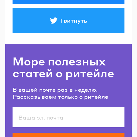
Твитнуть
Море полезных
статей о ритейле
В вашей почте раз в неделю.
Рассказываем только о ритейле