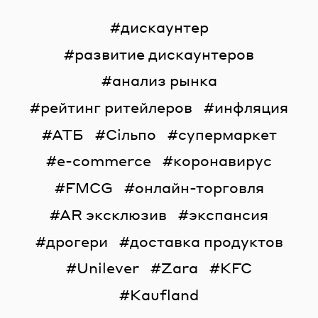
дискаунтер
развитие дискаунтеров
анализ рынка
рейтинг ритейлеров
инфляция
АТБ
Сільпо
супермаркет
e-commerce
коронавирус
FMCG
онлайн-торговля
AR эксклюзив
экспансия
дрогери
доставка продуктов
Unilever
Zara
KFC
Kaufland