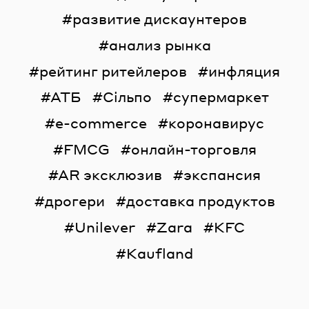
развитие дискаунтеров
анализ рынка
рейтинг ритейлеров
инфляция
АТБ
Сільпо
супермаркет
e-commerce
коронавирус
FMCG
онлайн-торговля
AR эксклюзив
экспансия
дрогери
доставка продуктов
Unilever
Zara
KFC
Kaufland