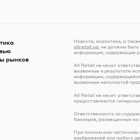
Новости, аналитика, а такж
тика
allretail.ua
, не должны быть
вью
информация, содержащая р
ы рынков
All Retail не несет ответст
вызванные в результате ис
информации, содержащейся 
вызванные неполнотой пре
All Retail не несет ответс
предоставляются гиперссыл
Ответственность за содерж
баннеров, размещенных на
При полном или частичном 
изображений или любого дру