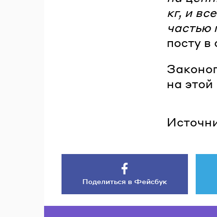
кг, и в
частью 
посту в 
Законоп
на этой
Источни
Поделиться в Фейсбук