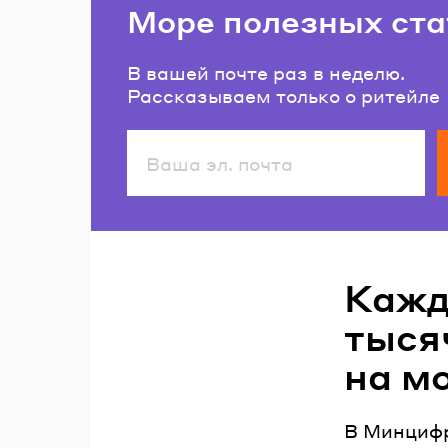
Море полезных ста
В вашей почте раз в неделю.
Рассказываем только о ритейле
Читайте также
Кажд
тыся
на м
В Минцифр