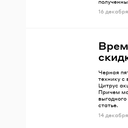
полученны
Опубликов
16 декабря
Врем
скид
Черная пя
технику с
Цитрус акц
Причем ма
выгодного
статье.
Опубликов
14 декабря