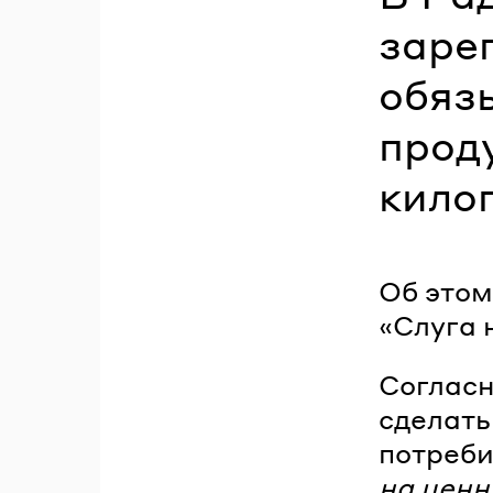
заре
обяз
проду
кило
Об это
«Слуга 
Согласн
сделать
потреби
на ценн