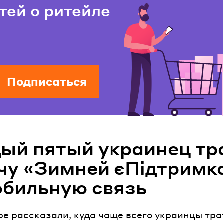
тей о ритейле
Подписаться
ый пятый украинец тр
чу «Зимней єПідтримк
обильную связь
е рассказали, куда чаще всего украинцы тра