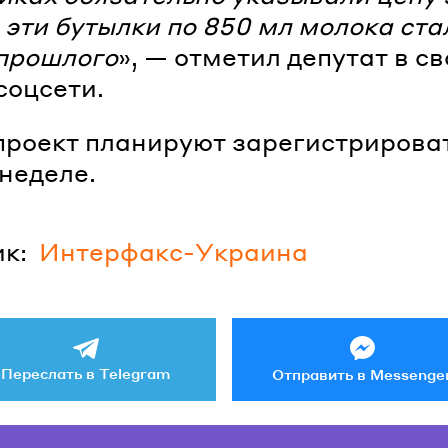
се эти бутылки по 850 мл молока ста
прошлого
», — отметил депутат в с
соцсети.
роект планируют зарегистрирова
 неделе.
к:
Интерфакс-Украина
Переслать в Telegram
Отправить в Messenge