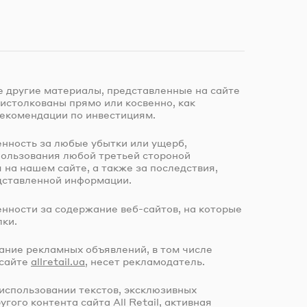
е другие материалы, представленные на сайте
 истолкованы прямо или косвенно, как
екомендации по инвестициям.
венность за любые убытки или ущерб,
пользования любой третьей стороной
на нашем сайте, а также за последствия,
дставленной информации.
твенности за содержание
веб-сайтов
, на которые
ки.
ание рекламных объявлений, в том числе
 сайте
allretail.ua
, несет рекламодатель.
использовании текстов, эксклюзивных
гого контента сайта All Retail, активная