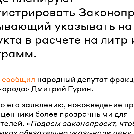
гистрировать Законопр
ывающий указывать на
кта в расчете на литр 
грамм.
м
сообщил
народный депутат фрак
народа» Дмитрий Гурин.
о его заявлению, нововведение п
 ценники более прозрачными для
телей. «
Подаем законопроект, что
иках обязательно указывали цену 