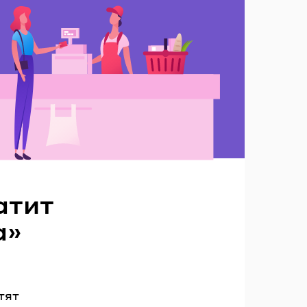
атит
а»
тят