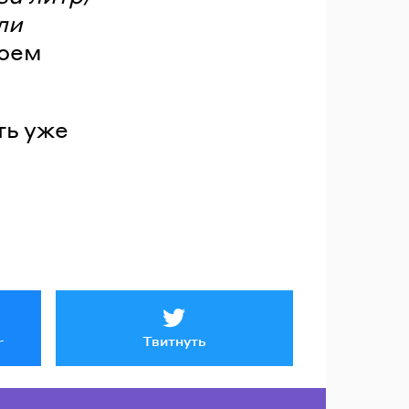
ли
воем
ть уже
Твитнуть
r