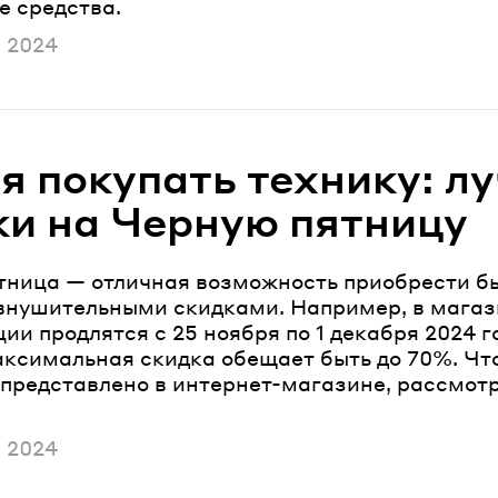
е средства.
ано
 2024
я покупать технику: л
ки на Черную пятницу
тница — отличная возможность приобрести б
 внушительными скидками. Например, в мага
ии продлятся с 25 ноября по 1 декабря 2024 г
ксимальная скидка обещает быть до 70%. Чт
 представлено в интернет-магазине, рассмот
ано
 2024