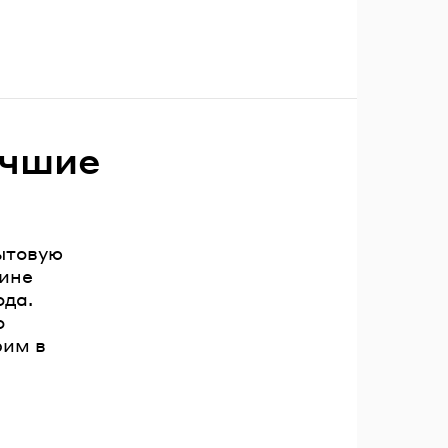
учшие
ытовую
зине
ода.
о
рим в