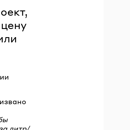
оект,
 цену
или
ции
ризвано
бы
за литр/