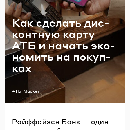
Email
Как сде­лать дис­
конт­ную карту
Пароль
АТБ и на­чать эко­
Забыли пароль?
но­мить на по­куп­
ках
ВОЙТИ
Теги:
АТБ-Маркет
Райффайзен Банк — один