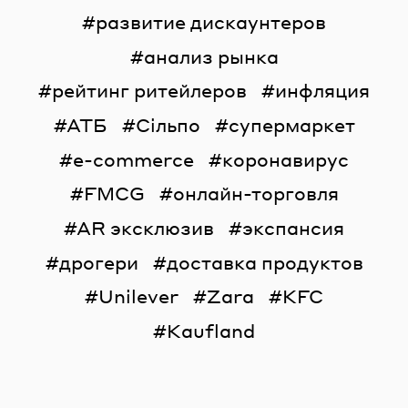
развитие дискаунтеров
анализ рынка
рейтинг ритейлеров
инфляция
АТБ
Сільпо
супермаркет
e-commerce
коронавирус
FMCG
онлайн-торговля
AR эксклюзив
экспансия
дрогери
доставка продуктов
Unilever
Zara
KFC
Kaufland