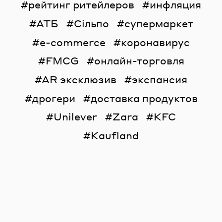
рейтинг ритейлеров
инфляция
АТБ
Сільпо
супермаркет
e-commerce
коронавирус
FMCG
онлайн-торговля
AR эксклюзив
экспансия
дрогери
доставка продуктов
Unilever
Zara
KFC
Kaufland