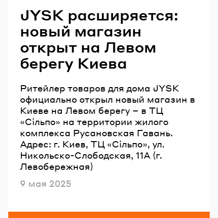
JYSK расширяется:
новый магазин
открыт на Левом
берегу Киева
Ритейлер товаров для дома JYSK
официально открыл новый магазин в
Киеве на Левом берегу – в ТЦ
«Сільпо» на территории жилого
комплекса Русановская Гавань.
Адрес: г. Киев, ТЦ «Сільпо», ул.
Никольско-Слободская, 11А (г.
Левобережная)
Опубликовано
9 мая 2025