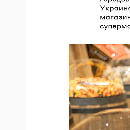
Украинс
магазин
суперма