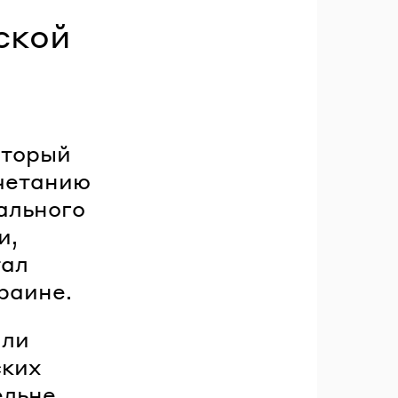
ской
оторый
очетанию
ального
и,
тал
краине.
али
ских
ельне.