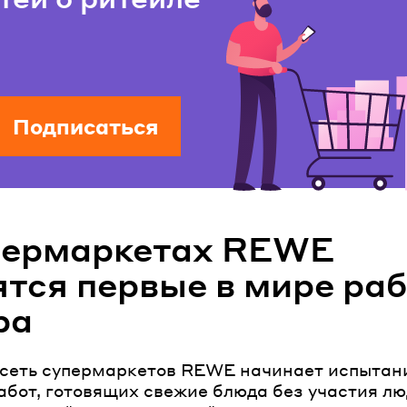
Подписаться
пермаркетах REWE
ятся первые в мире ра
ра
сеть супермаркетов REWE начинает испытан
абот, готовящих свежие блюда без участия лю