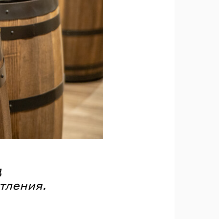
д
тления.