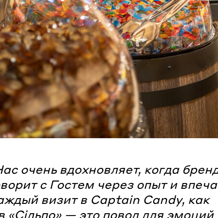
ас очень вдохновляет, когда брен
оворит с Гостем через опыт и впеча
аждый визит в Captain Candy, как
в «Сільпо» — это повод для эмоций