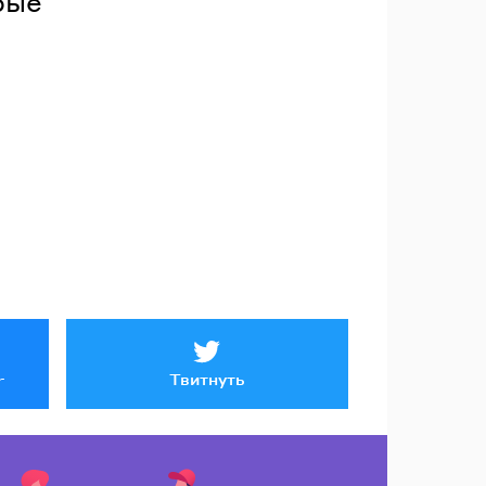
рые
Твитнуть
r