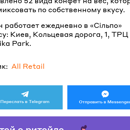
влено 52 вида конфет на вес, кото
иксовать по собственному вкусу.
 работает ежедневно в «Сільпо»
су: Киев, Кольцевая дорога, 1, ТРЦ
ika Park.
к:
All Retail
Переслать в Telegram
Отправить в Messenge
тей о ритейле