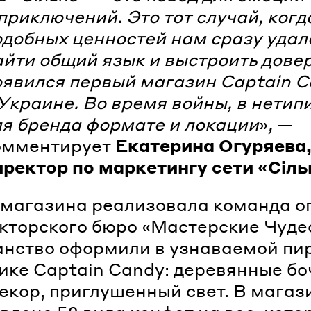
приключений. Это тот случай, когд
одобных ценностей нам сразу удал
айти общий язык и выстроить довер
оявился первый магазин Captain 
 Украине. Во время войны, в нети
ля бренда формате и локации
»
,
—
омментирует
Екатерина Огуряева
иректор по маркетингу сети «Сіль
магазина реализовала команда о
кторского бюро «Мастерские Чуде
нство оформили в узнаваемой пи
ике Captain Candy: деревянные бо
екор, приглушенный свет. В магаз