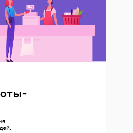
боты-
ия
дей.