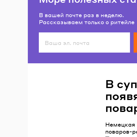
В вашей почте раз в неделю.
Рассказываем только о ритейле
Читайте также
В су
появ
пова
Немецкая 
поваров-р