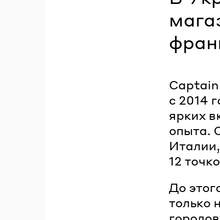
мага
фран
Captain
с 2014 
ярких в
опыта. 
Италии,
12 точк
До этог
только 
городов