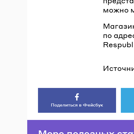
предста
можно м
Магазин
по адре
Respubl
Источни
Поделиться в Фейсбук
Море полезных ста