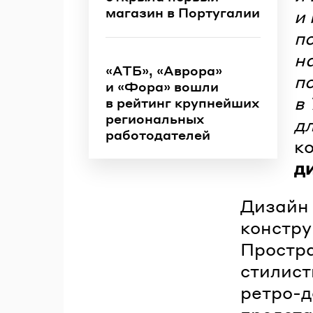
магазин в Португалии
и 
п
н
«АТБ», «Аврора»
п
и «Фора» вошли
в
в рейтинг крупнейших
региональных
д
работодателей
к
д
Дизайн 
констру
Простра
стилист
ретро-д