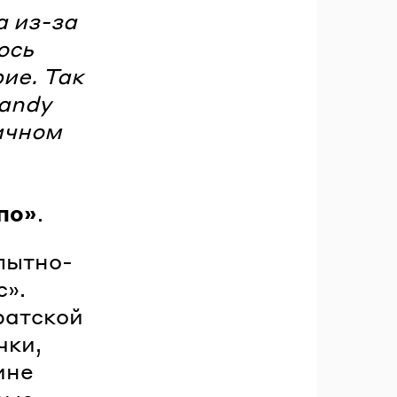
а из-за
ось
ие. Так
Candy
пичном
,
по»
.
пытно-
с».
ратской
чки,
ине