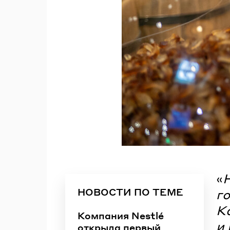
«
Н
НОВОСТИ ПО ТЕМЕ
г
К
Компания Nestlé
и 
открыла первый