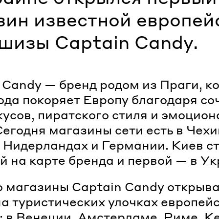
зин известной европей
шизы Captain Candy.
 Candy — бренд родом из Праги, к
года покоряет Европу благодаря с
кусов, пиратского стиля и эмоцион
Сегодня магазины сети есть в Чехи
 Нидерландах и Германии. Киев с
ой на карте бренда и первой — в У
о магазины Captain Candy открыв
на туристических улочках европей
: в Венеции, Амстердаме, Риме, К