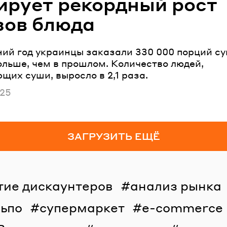
ирует рекордный рост
зов блюда
ний год украинцы заказали 330 000 порций су
ольше, чем в прошлом. Количество людей,
щих суши, выросло в 2,1 раза.
ано
025
ЗАГРУЗИТЬ ЕЩЁ
тие дискаунтеров
анализ рынка
льпо
супермаркет
e-commerce