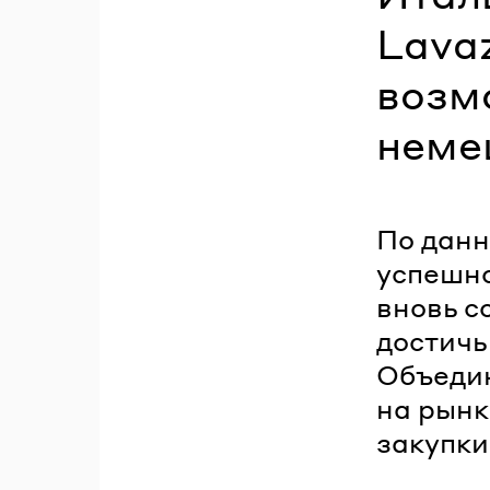
Lava
возм
неме
По данн
успешно
вновь с
достичь
Объедин
на рынк
закупки