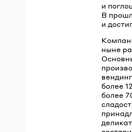
и погло
В прошл
и дости
Компани
ныне ра
Основны
произво
вендинг
более 1
более 7
сладост
принадл
деликат
состави