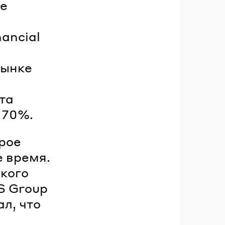
се
ancial
рынке
та
 70%.
орое
е время.
ского
S Group
ал, что