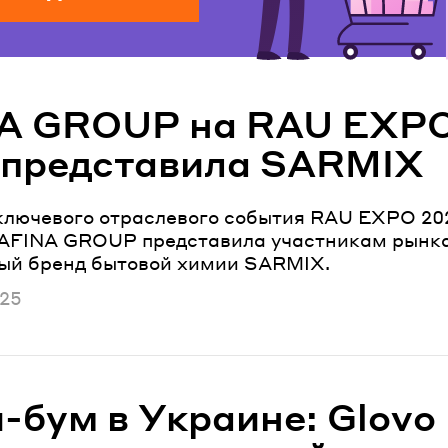
A GROUP на RAU EXP
 представила SARMIX
ключевого отраслевого события RAU EXPO 20
AFINA GROUP представила участникам рынк
ый бренд бытовой химии SARMIX.
ано
025
-бум в Украине: Glovo