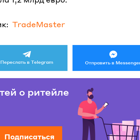
к:
TradeMaster
Переслать в Telegram
Отправить в Messenge
тей о ритейле
Подписаться