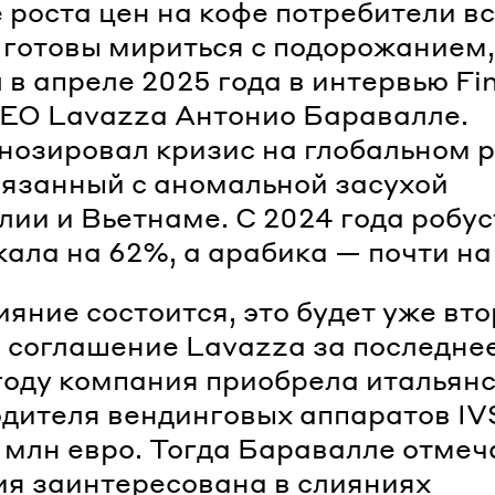
 роста цен на кофе потребители в
готовы мириться с подорожанием,
 в апреле 2025 года в интервью Fin
EO Lavazza Антонио Баравалле.
нозировал кризис на глобальном 
вязанный с аномальной засухой
лии и Вьетнаме. С 2024 года робус
ала на 62%, а арабика — почти на
ияние состоится, это будет уже вт
 соглашение Lavazza за последне
году компания приобрела итальян
дителя вендинговых аппаратов IV
5 млн евро. Тогда Баравалле отмеч
я заинтересована в слияниях