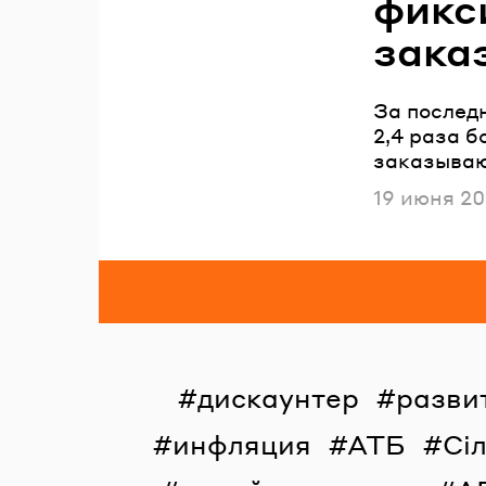
фикс
зака
За послед
2,4 раза б
заказываю
Опубликов
19 июня 2
дискаунтер
разви
инфляция
АТБ
Сі