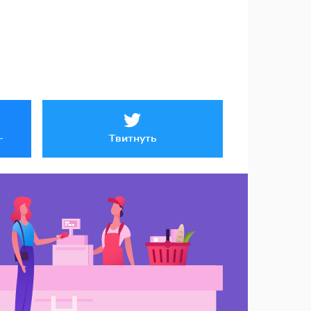
Твитнуть
r