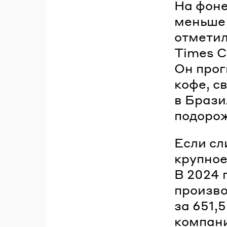
На фоне
меньше 
отметил
Times C
Он прог
кофе, с
в Брази
подорож
Если сл
крупное
В 2024 
произво
за 651,
компани