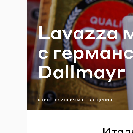
П
Lavazza м
с гер­ман­
Dallmayr
Теги:
кава
слияния и поглощения
Итал