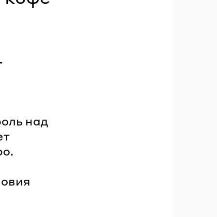
r
оль над
ет
ро.
ловия