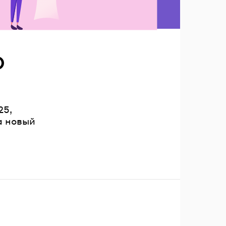
O
25,
а новый