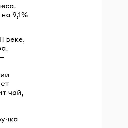
еса.
на 9,1%
I веке,
ра.
 —
нии
ает
ит чай,
ручка