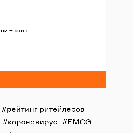
ши – это в
рейтинг ритейлеров
коронавирус
FMCG