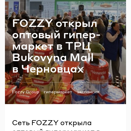
Email
FOZZY от­крыл
опто­вый ги­пер­
Пароль
мар­кет в ТРЦ
Забыли пароль?
Bukovyna Mall
в Чер­нов­цах
ВОЙТИ
Теги:
Fozzy Group
гипермаркет
экспансия
новости ТРЦ
Сеть FOZZY открыла