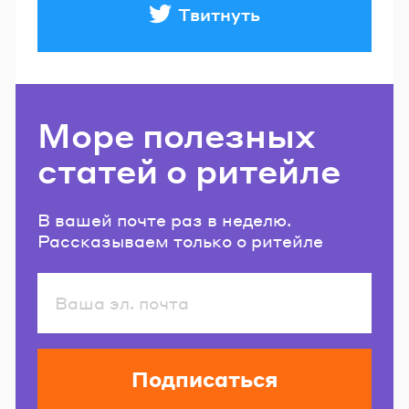
Твитнуть
Море полезных
статей о ритейле
В вашей почте раз в неделю.
Рассказываем только о ритейле
Подписаться