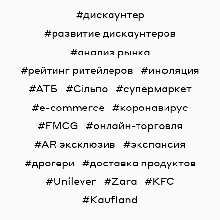
дискаунтер
развитие дискаунтеров
анализ рынка
рейтинг ритейлеров
инфляция
АТБ
Сільпо
супермаркет
e-commerce
коронавирус
FMCG
онлайн-торговля
AR эксклюзив
экспансия
дрогери
доставка продуктов
Unilever
Zara
KFC
Kaufland