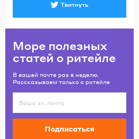
Твитнуть
Море полезных
статей о ритейле
В вашей почте раз в неделю.
Рассказываем только о ритейле
Подписаться