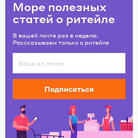
Море полезных
статей о ритейле
В вашей почте раз в неделю.
Рассказываем только о ритейле
Подписаться