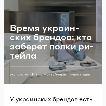
Email
Время укра­ин­
Пароль
ских брен­дов: кто
Забыли пароль?
за­бе­рет полки ри­
тей­ла
ВОЙТИ
Теги:
экспансия
fashion-ритейлеры
инвестиции
У украинских брендов есть