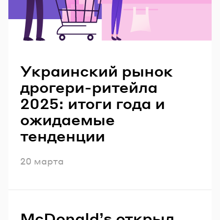
Читайте также
Украинский рынок
дрогери-ритейла
2025: итоги года и
ожидаемые
тенденции
Опубликовано
20 марта
McDonaldʼs открыл