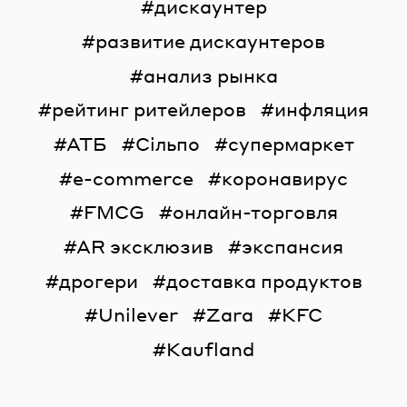
дискаунтер
развитие дискаунтеров
анализ рынка
рейтинг ритейлеров
инфляция
АТБ
Сільпо
супермаркет
e-commerce
коронавирус
FMCG
онлайн-торговля
AR эксклюзив
экспансия
дрогери
доставка продуктов
Unilever
Zara
KFC
Kaufland