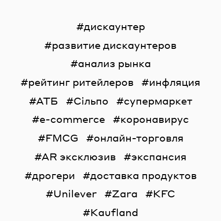
дискаунтер
развитие дискаунтеров
анализ рынка
рейтинг ритейлеров
инфляция
АТБ
Сільпо
супермаркет
e-commerce
коронавирус
FMCG
онлайн-торговля
AR эксклюзив
экспансия
дрогери
доставка продуктов
Unilever
Zara
KFC
Kaufland