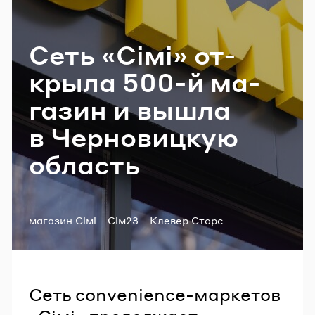
Email
Сеть «Сімі» от­
кры­ла 500-й ма­
Пароль
га­зин и вышла
Забыли пароль?
в Чер­но­виц­кую
об­ласть
ВОЙТИ
Теги:
магазин Сімі
Сім23
Клевер Сторс
экспансия
convenience
Сеть convenience-маркетов