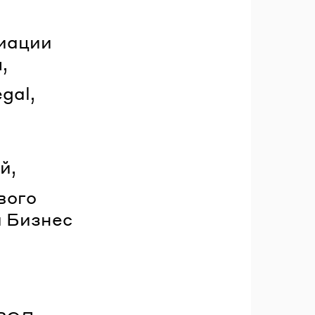
циации
,
gal,
й,
вого
й Бизнес