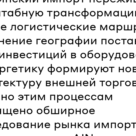
табную трансформаци
е логистические марш
нение географии поста
 инвестиций в оборудо
ергетику формируют но
тектуру внешней торго
но этим процессам
ящено обширное
едование рынка импорт