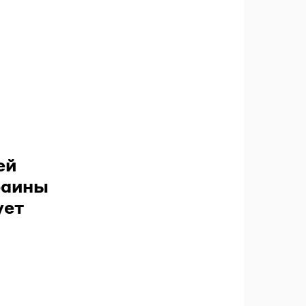
ей
раины
ует