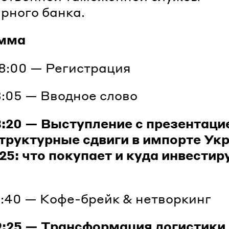
рного банка.
мма
8:00 — Регистрация
8:05 — Вводное слово
8:20 — Выступление с презентаци
труктурные сдвиги в импорте Ук
25: что покупает и куда инвестир
8:40 — Кофе-брейк & нетворкинг
9:25 — Трансформация логистики