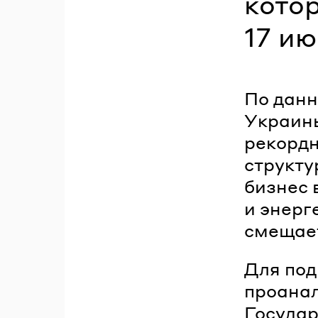
кото
17 ию
По данн
Украины
рекордн
структу
бизнес 
и энерг
смещает
Для под
проанал
Госуда