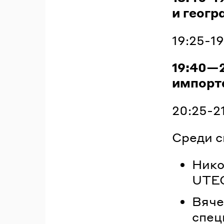
и геогр
19:25-1
19:40—
импорт
20:25-2
Среди с
Нико
UTEC
Вяче
спец