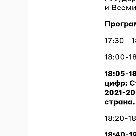
и Всеми
Програ
17:30—1
18:00-1
18:05-1
цифр: С
2021-20
страна.
18:20-1
18:40-1