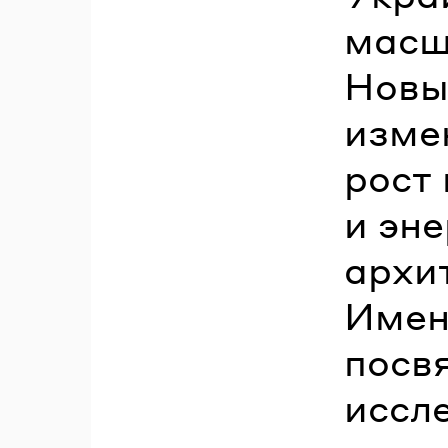
масш
Новы
изме
рост
и эн
архи
Имен
посв
иссл