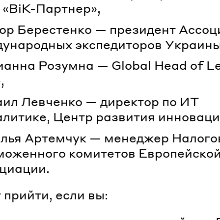
«ВіК-Партнер»,
ор Берестенко — президент Ассо
ународных экспедиторов Украины
анна Розумна — Global Head of Le
,
ил Левченко — директор по ИТ
алитике, Центр развития инноваци
лья Артемчук — менеджер Налого
моженного комитетов Европейско
циации.
 прийти, если вы: