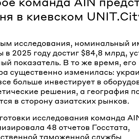
рое команда AIN предс
ня в киевском UNIT.Cit
ым исследования, номинальный и
 в 2025 году достиг $84,8 млрд, у
ый показатель. В то же время, его
ра существенно изменилась: укра
все больше инвестирует в оборудо
етические решения, а география п
ся в сторону азиатских рынков.
готовки исследования команда AI
изировала 48 отчетов Госстата,
рственной таможенной службы