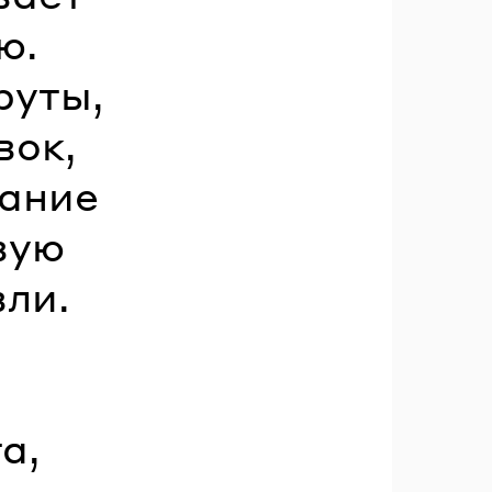
ю.
руты,
вок,
вание
вую
вли.
а,