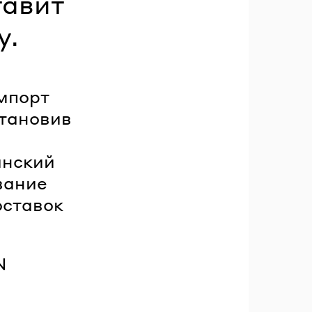
тавит
y.
мпорт
становив
инский
вание
оставок
N