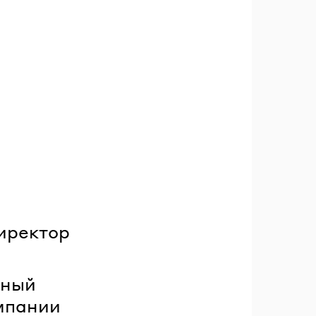
иректор
вный
мпании