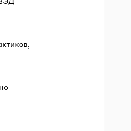
 ВЭД
актиков,
но