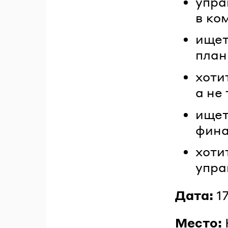
упра
в ко
ищет
план
хоти
а не
ищет
фина
хоти
упра
Дата:
17
Место: