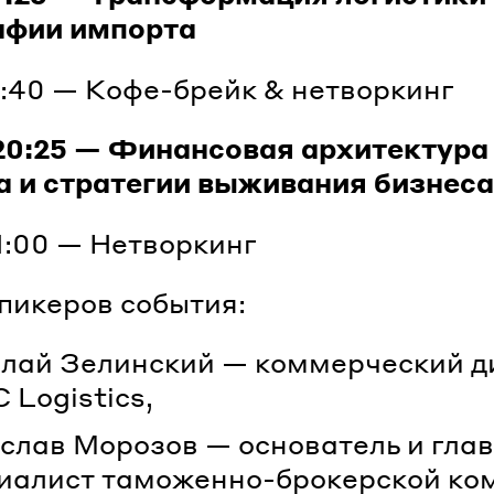
афии импорта
9:40 — Кофе-брейк & нетворкинг
20:25 — Финансовая архитектура
а и стратегии выживания бизнеса
1:00 — Нетворкинг
пикеров события:
лай Зелинский — коммерческий д
 Logistics,
слав Морозов — основатель и гла
иалист таможенно-брокерской ко