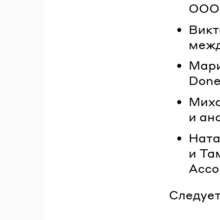
ООО 
Викт
межд
Мари
Done
Миха
и ан
Ната
и Та
Ассо
Следует