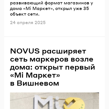
развивающий формат магазинов у
дома «Мі Маркет», открыл уже 35
объект сети.
Опубликовано
24 апреля 2025
NOVUS расширяет
сеть маркеров возле
дома: открыт первый
«Мі Маркет»
в Вишневом