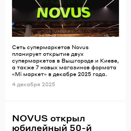
Email
Пароль
Забыли пароль?
Сеть супермаркетов Novus
планирует открытие двух
супермаркетов в Вышгороде и Киеве,
ВОЙТИ
а также 7 новых магазинов формата
«Мі маркет» в декабре 2025 года.
Опубликовано
4 декабря 2025
NOVUS открыл
юбилейный 50-й