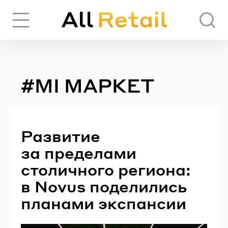
Вход
Регистрация
#МІ МАРКЕТ
ЧЕРЕЗ СОЦИАЛЬНЫЕ СЕТИ
FACEBOOK
Развитие
за пределами
GOOGLE
столичного региона:
в Novus поделились
планами экспансии
ИЛИ