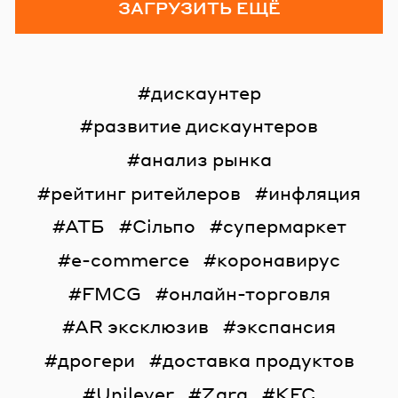
ЗАГРУЗИТЬ ЕЩЁ
дискаунтер
развитие дискаунтеров
анализ рынка
рейтинг ритейлеров
инфляция
АТБ
Сільпо
супермаркет
e-commerce
коронавирус
FMCG
онлайн-торговля
AR эксклюзив
экспансия
дрогери
доставка продуктов
Unilever
Zara
KFC