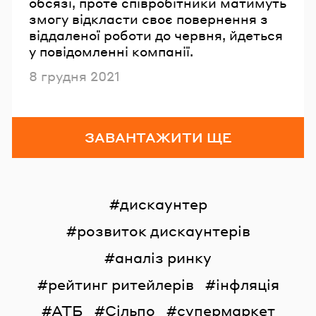
обсязі, проте співробітники матимуть
змогу відкласти своє повернення з
віддаленої роботи до червня, йдеться
у повідомленні компанії.
Опубліковано
8 грудня 2021
ЗАВАНТАЖИТИ ЩЕ
дискаунтер
розвиток дискаунтерів
аналіз ринку
рейтинг ритейлерів
інфляція
АТБ
Сільпо
супермаркет