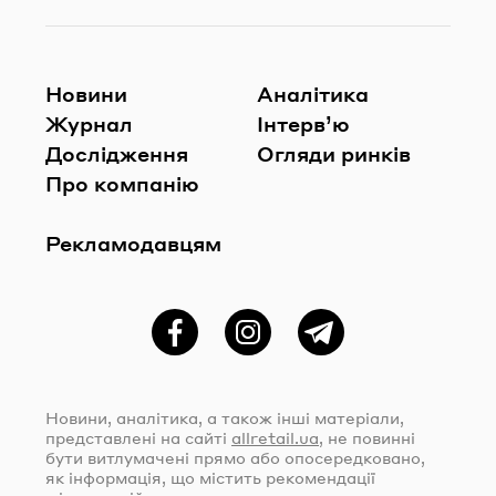
Новини
Аналітика
Журнал
Інтерв’ю
Дослідження
Огляди ринків
Про компанію
Рекламодавцям
Фейсбук
Instagram
Telegram
Новини, аналітика, а також інші матеріали,
представлені на сайті
allretail.ua
, не повинні
бути витлумачені прямо або опосередковано,
як інформація, що містить рекомендації