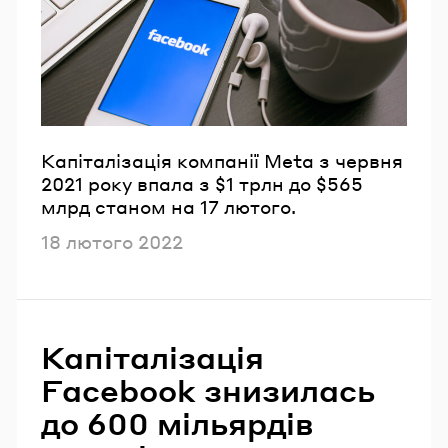
Email
Пароль
Забули пароль?
Капіталізація компанії Meta з червня
2021 року впала з $1 трлн до $565
млрд станом на 17 лютого.
УВІЙТИ
Опубліковано
18 лютого 2022
Капіталізація
Facebook знизилась
до 600 мільярдів