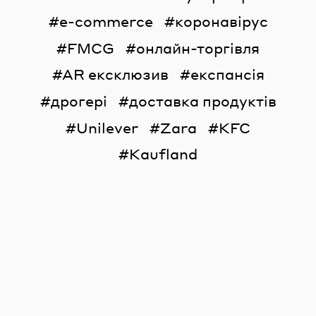
e-commerce
коронавірус
FMCG
онлайн-торгівля
AR ексклюзив
експансія
дрогері
доставка продуктів
Unilever
Zara
KFC
Kaufland