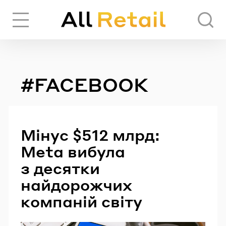
Вхід
Реєстрація
#FACEBOOK
ЧЕРЕЗ СОЦІАЛЬНІ МЕРЕЖІ
FACEBOOK
Мінус $512 млрд:
Meta вибула
GOOGLE
з десятки
найдорожчих
компаній світу
АБО