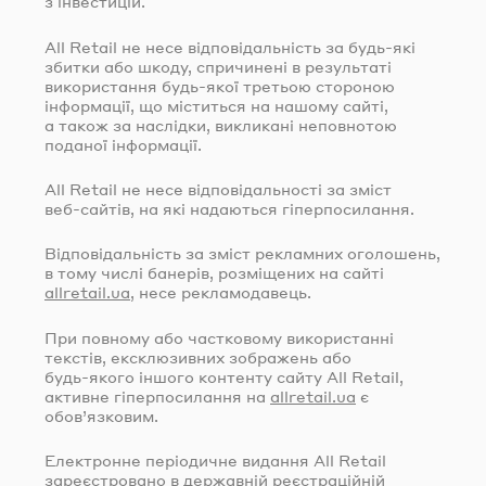
з інвестицій.
All Retail не несе відповідальність за
будь-які
збитки або шкоду, спричинені в результаті
використання
будь-якої
третьою стороною
інформації, що міститься на нашому сайті,
а також за наслідки, викликані неповнотою
поданої інформації.
All Retail не несе відповідальності за зміст
веб-сайтів
, на які надаються гіперпосилання.
Відповідальність за зміст рекламних оголошень,
в тому числі банерів, розміщених на сайті
allretail.ua
, несе рекламодавець.
При повному або частковому використанні
текстів, ексклюзивних зображень або
будь-якого
іншого контенту сайту All Retail,
активне гіперпосилання на
allretail.ua
є
обов’язковим.
Електронне періодичне видання All Retail
зареєстровано в державній реєстраційній