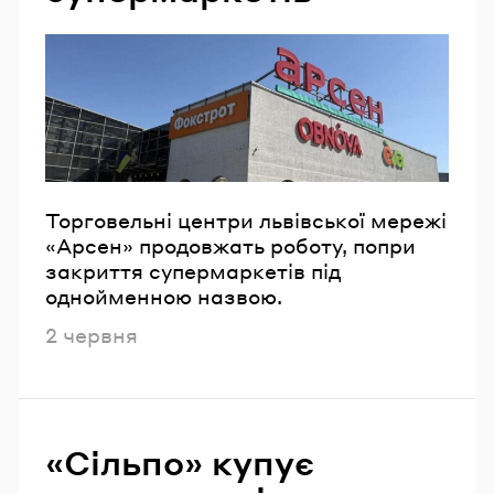
Email
Пароль
Забули пароль?
Торговельні центри львівської мережі
«Арсен» продовжать роботу, попри
УВІЙТИ
закриття супермаркетів під
однойменною назвою.
Опубліковано
2 червня
«Сільпо» купує