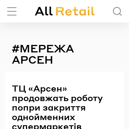
Вхід
Реєстрація
#МЕРЕЖА
ЧЕРЕЗ СОЦІАЛЬНІ МЕРЕЖІ
АРСЕН
FACEBOOK
ТЦ «Арсен»
GOOGLE
продовжать роботу
попри закриття
АБО
однойменних
супермаркетів