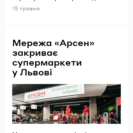
Опубліковано
15 травня
Мережа «Арсен»
закриває
супермаркети
у Львові