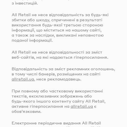
з інвестицій.
All Retail не несе відповідальність за
будь-які
збитки або шкоду, спричинені в результаті
використання
будь-якої
третьою стороною
інформації, що міститься на нашому сайті,
а також за наслідки, викликані неповнотою
поданої інформації.
All Retail не несе відповідальності за зміст
веб-сайтів
, на які надаються гіперпосилання.
Відповідальність за зміст рекламних оголошень,
в тому числі банерів, розміщених на сайті
allretail.ua
, несе рекламодавець.
При повному або частковому використанні
текстів, ексклюзивних зображень або
будь-якого
іншого контенту сайту All Retail,
активне гіперпосилання на
allretail.ua
є
обов’язковим.
Електронне періодичне видання All Retail