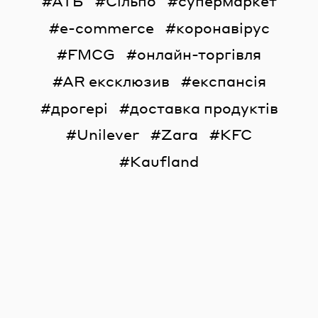
АТБ
Сільпо
супермаркет
e-commerce
коронавірус
FMCG
онлайн-торгівля
AR ексклюзив
експансія
дрогері
доставка продуктів
Unilever
Zara
KFC
Kaufland