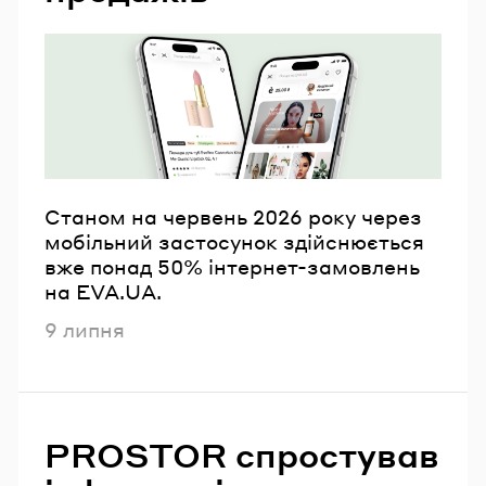
Email
Пароль
Забули пароль?
Станом на червень 2026 року через
мобільний застосунок здійснюється
УВІЙТИ
вже понад 50% інтернет-замовлень
на EVA.UA.
Опубліковано
9 липня
PROSTOR спростував