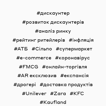
дискаунтер
розвиток дискаунтерів
аналіз ринку
рейтинг ритейлерів
інфляція
АТБ
Сільпо
супермаркет
e-commerce
коронавірус
FMCG
онлайн-торгівля
AR ексклюзив
експансія
дрогері
доставка продуктів
Unilever
Zara
KFC
Kaufland