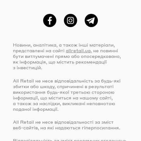
Фейсбук
Instagram
Telegram
Новини, аналітика, а також інші матеріали,
представлені на сайті
allretail.ua
, не повинні
бути витлумачені прямо або опосередковано,
як інформація, що містить рекомендації
з інвестицій.
All Retail не несе відповідальність за
будь-які
збитки або шкоду, спричинені в результаті
використання
будь-якої
третьою стороною
інформації, що міститься на нашому сайті,
а також за наслідки, викликані неповнотою
поданої інформації.
All Retail не несе відповідальності за зміст
веб-сайтів
, на які надаються гіперпосилання.
Відповідальність за зміст рекламних оголошень,