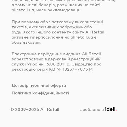
в тому числі банерів, розміщених на сайті
allretail.ua
, несе рекламодавець.
При повному або частковому використанні
текстів, ексклюзивних зображень або
будь-якого
іншого контенту сайту All Retail,
активне гіперпосилання на
allretail.ua
є
обов’язковим.
Електронне періодичне видання All Retail
зареєстровано в державній реєстраційній
службі України
16.08.2011
р. Свідоцтво про
реєстрацію серія КВ № 18257–7075 Р.
Договір публічної оферти
Політика конфіденційності
ideil.
© 2009–2026 All Retail
зроблено в