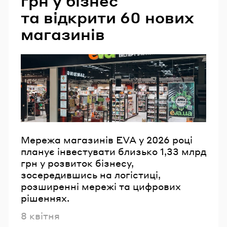
грн у бізнес
та відкрити 60 нових
магазинів
Мережа магазинів EVA у 2026 році
планує інвестувати близько 1,33 млрд
грн у розвиток бізнесу,
зосередившись на логістиці,
розширенні мережі та цифрових
рішеннях.
Опубліковано
8 квітня