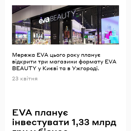
Мережа EVA цього року планує
відкрити три магазини формату EVA
BEAUTY у Києві та в Ужгороді.
Опубліковано
23 квітня
EVA планує
інвестувати 1,33 млрд