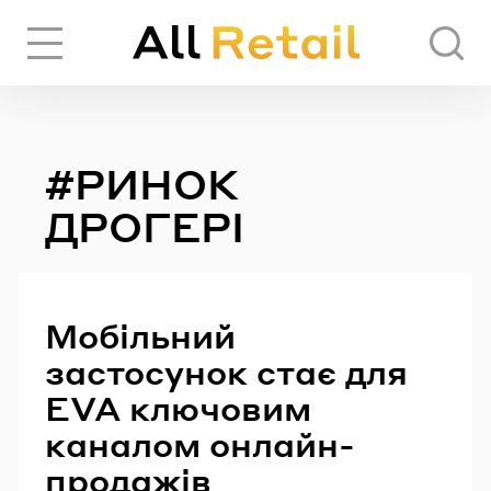
Вхід
Реєстрація
#РИНОК
ЧЕРЕЗ СОЦІАЛЬНІ МЕРЕЖІ
ДРОГЕРІ
FACEBOOK
Мобільний
GOOGLE
застосунок стає для
EVA ключовим
АБО
каналом онлайн-
продажів