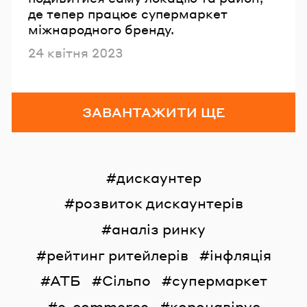
де тепер працює супермаркет
міжнародного бренду.
Опубліковано
24 квітня 2023
ЗАВАНТАЖИТИ ЩЕ
дискаунтер
розвиток дискаунтерів
аналіз ринку
рейтинг ритейлерів
інфляція
АТБ
Сільпо
супермаркет
e-commerce
коронавірус