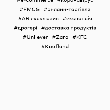
FMCG
онлайн-торгівля
AR ексклюзив
експансія
дрогері
доставка продуктів
Unilever
Zara
KFC
Kaufland