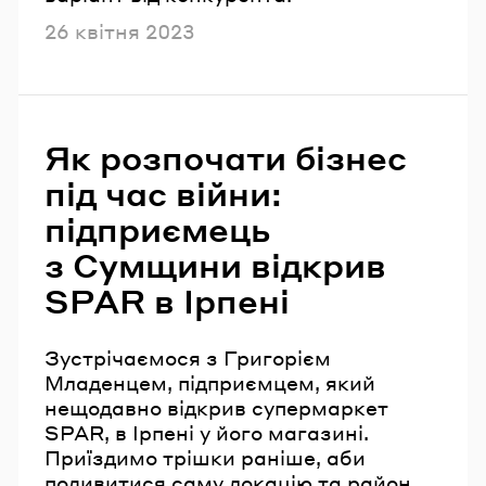
Опубліковано
26 квітня 2023
Як розпочати бізнес
під час війни:
підприємець
з Сумщини відкрив
SPAR в Ірпені
Зустрічаємося з Григорієм
Младенцем, підприємцем, який
нещодавно відкрив супермаркет
SPAR, в Ірпені у його магазині.
Приїздимо трішки раніше, аби
подивитися саму локацію та район,