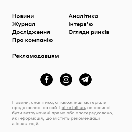
Новини
Аналітика
Журнал
Інтерв’ю
Дослідження
Огляди ринків
Про компанію
Рекламодавцям
Фейсбук
Instagram
Telegram
Новини, аналітика, а також інші матеріали,
представлені на сайті
allretail.ua
, не повинні
бути витлумачені прямо або опосередковано,
як інформація, що містить рекомендації
з інвестицій.