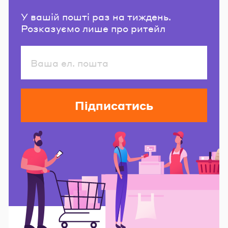
У вашій пошті раз на тиждень.
Розказуємо лише про ритейл
Підписатись