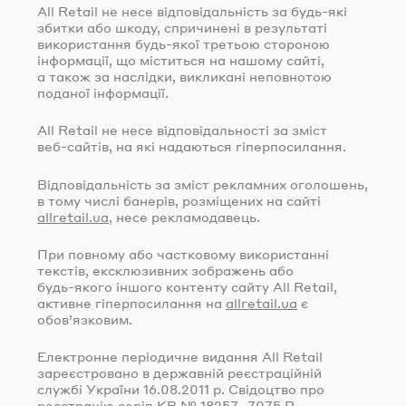
All Retail не несе відповідальність за
будь-які
збитки або шкоду, спричинені в результаті
використання
будь-якої
третьою стороною
інформації, що міститься на нашому сайті,
а також за наслідки, викликані неповнотою
поданої інформації.
All Retail не несе відповідальності за зміст
веб-сайтів
, на які надаються гіперпосилання.
Відповідальність за зміст рекламних оголошень,
в тому числі банерів, розміщених на сайті
allretail.ua
, несе рекламодавець.
При повному або частковому використанні
текстів, ексклюзивних зображень або
будь-якого
іншого контенту сайту All Retail,
активне гіперпосилання на
allretail.ua
є
обов’язковим.
Електронне періодичне видання All Retail
зареєстровано в державній реєстраційній
службі України
16.08.2011
р. Свідоцтво про
реєстрацію серія КВ № 18257–7075 Р.