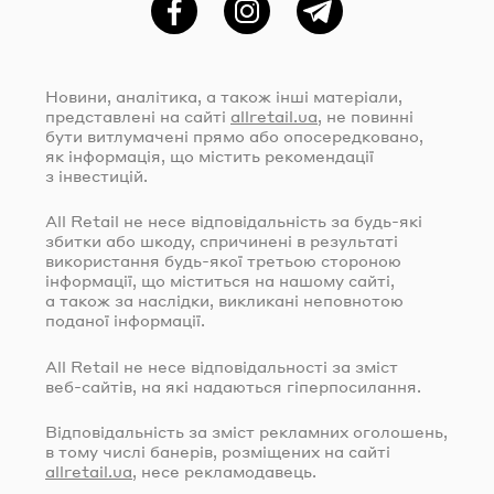
Фейсбук
Instagram
Telegram
Новини, аналітика, а також інші матеріали,
представлені на сайті
allretail.ua
, не повинні
бути витлумачені прямо або опосередковано,
як інформація, що містить рекомендації
з інвестицій.
All Retail не несе відповідальність за
будь-які
збитки або шкоду, спричинені в результаті
використання
будь-якої
третьою стороною
інформації, що міститься на нашому сайті,
а також за наслідки, викликані неповнотою
поданої інформації.
All Retail не несе відповідальності за зміст
веб-сайтів
, на які надаються гіперпосилання.
Відповідальність за зміст рекламних оголошень,
в тому числі банерів, розміщених на сайті
allretail.ua
, несе рекламодавець.