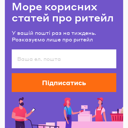
Море корисних
статей про ритейл
У вашій пошті раз на тиждень.
Розказуємо лише про ритейл
Підписатись