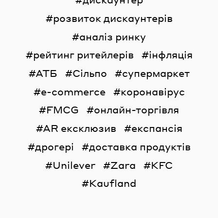
розвиток дискаунтерів
аналіз ринку
рейтинг ритейлерів
інфляція
АТБ
Сільпо
супермаркет
e-commerce
коронавірус
FMCG
онлайн-торгівля
AR ексклюзив
експансія
дрогері
доставка продуктів
Unilever
Zara
KFC
Kaufland