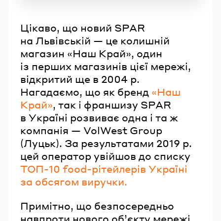
Цікаво, що новий SPAR
на Львівській — це колишній
магазин «Наш Край», один
із перших магазинів цієї мережі,
відкритий ще в 2004 р.
Нагадаємо, що як бренд
«Наш
Край»
, так і франшизу SPAR
в Україні розвиває одна і та ж
компанія — VolWest Group
(Луцьк). За результатами 2019 р.
цей оператор увійшов до списку
ТОП-10 food-рітейлерів Україні
за обсягом виручки.
Примітно, що безпосередньо
навпроти нового об’єкту мережі