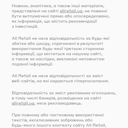
Новини, аналітика, а також інші матеріали,
представлені на сайті
allretail.ua
, не повинні
бути витлумачені прямо або опосередковано,
як інформація, що містить рекомендації
з інвестицій.
All Retail не несе відповідальність за
будь-які
збитки або шкоду, спричинені в результаті
використання
будь-якої
третьою стороною
інформації, що міститься на нашому сайті,
а також за наслідки, викликані неповнотою
поданої інформації.
All Retail не несе відповідальності за зміст
веб-сайтів
, на які надаються гіперпосилання.
Відповідальність за зміст рекламних оголошень,
в тому числі банерів, розміщених на сайті
allretail.ua
, несе рекламодавець.
При повному або частковому використанні
текстів, ексклюзивних зображень або
будь-якого
іншого контенту сайту All Retail,