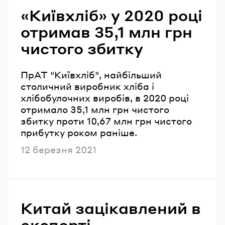
«Київхліб» у 2020 році
отримав 35,1 млн грн
чистого збитку
ПрАТ "Київхліб", найбільший
столичний виробник хліба і
хлібобулочних виробів, в 2020 році
отримало 35,1 млн грн чистого
збитку проти 10,67 млн грн чистого
прибутку роком раніше.
Опубліковано
12 березня 2021
Китай зацікавлений в
експорті