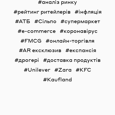
аналіз ринку
рейтинг ритейлерів
інфляція
АТБ
Сільпо
супермаркет
e-commerce
коронавірус
FMCG
онлайн-торгівля
AR ексклюзив
експансія
дрогері
доставка продуктів
Unilever
Zara
KFC
Kaufland