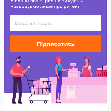
У вашій пошті раз на тиждень.
Розказуємо лише про ритейл
Підписатись
Читайте також