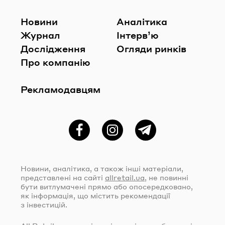
Новини
Аналітика
Журнал
Інтерв’ю
Дослідження
Огляди ринків
Про компанію
Рекламодавцям
Фейсбук
Instagram
Telegram
Новини, аналітика, а також інші матеріали,
представлені на сайті
allretail.ua
, не повинні
бути витлумачені прямо або опосередковано,
як інформація, що містить рекомендації
з інвестицій.