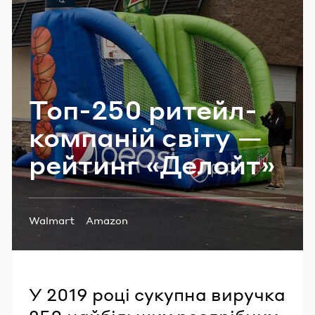
Email
Пароль
Топ-250 ритейл-​
Забули пароль?
компаній світу —
рей­тинг «Де­лойт»
УВІЙТИ
Теги:
Walmart
Amazon
У 2019 році сукупна виручка