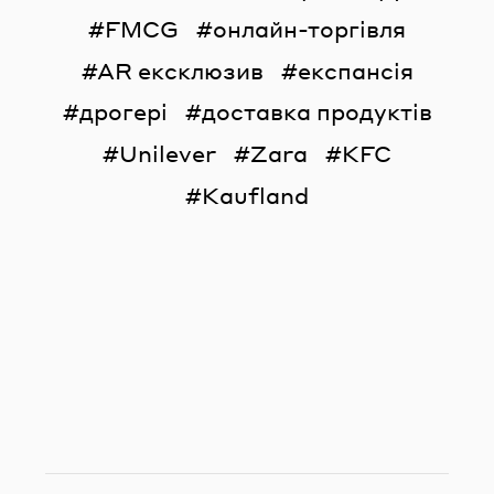
FMCG
онлайн-торгівля
AR ексклюзив
експансія
дрогері
доставка продуктів
Unilever
Zara
KFC
Kaufland