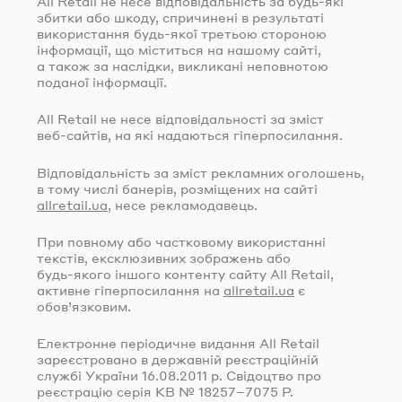
All Retail не несе відповідальність за
будь-які
збитки або шкоду, спричинені в результаті
використання
будь-якої
третьою стороною
інформації, що міститься на нашому сайті,
а також за наслідки, викликані неповнотою
поданої інформації.
All Retail не несе відповідальності за зміст
веб-сайтів
, на які надаються гіперпосилання.
Відповідальність за зміст рекламних оголошень,
в тому числі банерів, розміщених на сайті
allretail.ua
, несе рекламодавець.
При повному або частковому використанні
текстів, ексклюзивних зображень або
будь-якого
іншого контенту сайту All Retail,
активне гіперпосилання на
allretail.ua
є
обов’язковим.
Електронне періодичне видання All Retail
зареєстровано в державній реєстраційній
службі України
16.08.2011
р. Свідоцтво про
реєстрацію серія КВ № 18257–7075 Р.