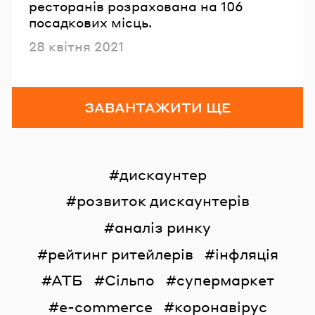
ресторанів розрахована на 106
посадкових місць.
Опубліковано
28 квітня 2021
ЗАВАНТАЖИТИ ЩЕ
дискаунтер
розвиток дискаунтерів
аналіз ринку
рейтинг ритейлерів
інфляція
АТБ
Сільпо
супермаркет
e-commerce
коронавірус