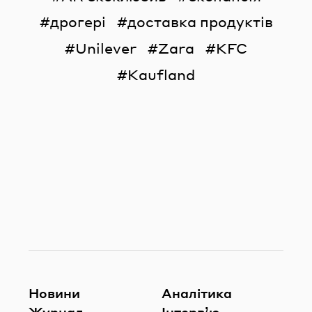
дрогері
доставка продуктів
Unilever
Zara
KFC
Kaufland
Новини
Аналітика
Журнал
Інтерв’ю