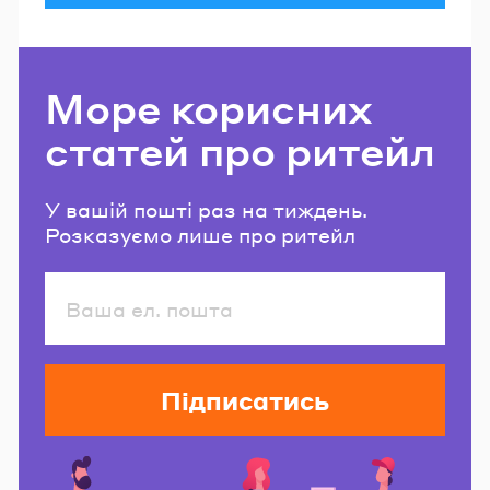
Море корисних
статей про ритейл
У вашій пошті раз на тиждень.
Розказуємо лише про ритейл
Підписатись