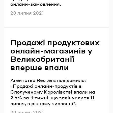
онлайн-замовлення.
Опубліковано
20 липня 2021
Продажі продуктових
онлайн-магазинів у
Великобританії
вперше впали
Агентство Reuters повідомило:
«Продажі онлайн-продуктів в
Сполученому Королівстві впали на
2,6% за 4 тижні, що закінчилися 11
липня, в річному численні".
Опубліковано
20 липня 2021