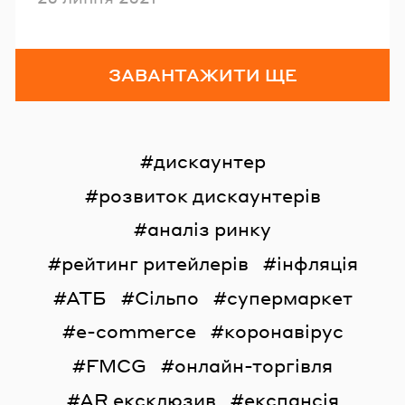
ЗАВАНТАЖИТИ ЩЕ
дискаунтер
розвиток дискаунтерів
аналіз ринку
рейтинг ритейлерів
інфляція
АТБ
Сільпо
супермаркет
e-commerce
коронавірус
FMCG
онлайн-торгівля
AR ексклюзив
експансія