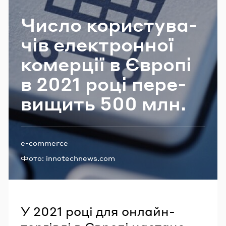
Email
Число ко­ри­сту­ва­
чів еле­ктрон­ної
Пароль
ко­мер­ції в Єв­ро­пі
в 2021 році пе­ре­
Забули пароль?
ви­щить 500 млн.
УВІЙТИ
Теги:
e-commerce
Фото:
innotechnews.com
У 2021 році для онлайн-