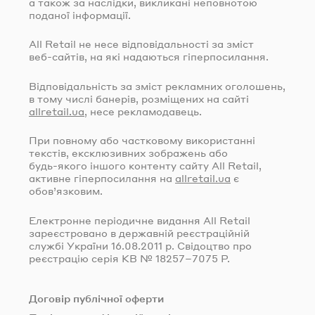
а також за наслідки, викликані неповнотою
поданої інформації.
All Retail не несе відповідальності за зміст
веб-сайтів
, на які надаються гіперпосилання.
Відповідальність за зміст рекламних оголошень,
в тому числі банерів, розміщених на сайті
allretail.ua
, несе рекламодавець.
При повному або частковому використанні
текстів, ексклюзивних зображень або
будь-якого
іншого контенту сайту All Retail,
активне гіперпосилання на
allretail.ua
є
обов’язковим.
Електронне періодичне видання All Retail
зареєстровано в державній реєстраційній
службі України
16.08.2011
р. Свідоцтво про
реєстрацію серія КВ № 18257–7075 Р.
Договір публічної оферти