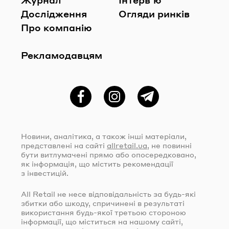
Дослідження
Огляди ринків
Про компанію
Рекламодавцям
Фейсбук
Instagram
Telegram
Новини, аналітика, а також інші матеріали,
представлені на сайті
allretail.ua
, не повинні
бути витлумачені прямо або опосередковано,
як інформація, що містить рекомендації
з інвестицій.
All Retail не несе відповідальність за
будь-які
збитки або шкоду, спричинені в результаті
використання
будь-якої
третьою стороною
інформації, що міститься на нашому сайті,