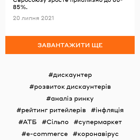
85%.
Опубліковано
20 липня 2021
ЗАВАНТАЖИТИ ЩЕ
дискаунтер
розвиток дискаунтерів
аналіз ринку
рейтинг ритейлерів
інфляція
АТБ
Сільпо
супермаркет
e-commerce
коронавірус