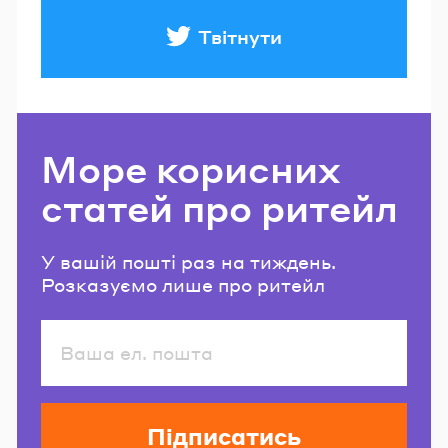
Твітнути
Море корисних
статей про ритейл
У вашій пошті раз на тиждень.
Розказуємо лише про ритейл
Підписатись