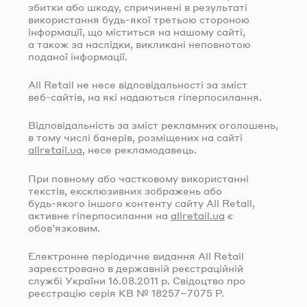
збитки або шкоду, спричинені в результаті
використання
будь-якої
третьою стороною
інформації, що міститься на нашому сайті,
а також за наслідки, викликані неповнотою
поданої інформації.
All Retail не несе відповідальності за зміст
веб-сайтів
, на які надаються гіперпосилання.
Відповідальність за зміст рекламних оголошень,
в тому числі банерів, розміщених на сайті
allretail.ua
, несе рекламодавець.
При повному або частковому використанні
текстів, ексклюзивних зображень або
будь-якого
іншого контенту сайту All Retail,
активне гіперпосилання на
allretail.ua
є
обов’язковим.
Електронне періодичне видання All Retail
зареєстровано в державній реєстраційній
службі України
16.08.2011
р. Свідоцтво про
реєстрацію серія КВ № 18257–7075 Р.