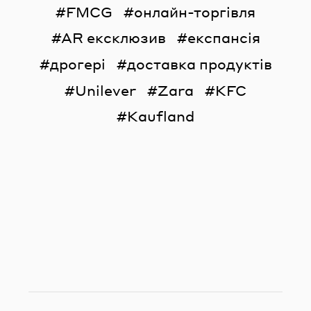
FMCG
онлайн-торгівля
AR ексклюзив
експансія
дрогері
доставка продуктів
Unilever
Zara
KFC
Kaufland