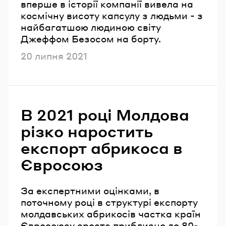
вперше в історії компанії вивела на
космічну висоту капсулу з людьми - з
найбагатшою людиною світу
Джеффом Безосом на борту.
Опубліковано
20 липня 2021
В 2021 році Молдова
різко наростить
експорт абрикоса в
Євросоюз
За експертними оцінками, в
поточному році в структурі експорту
молдавських абрикосів частка країн
Євросоюзу зросте приблизно до 80-