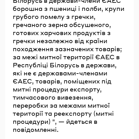
Білорусь в держави-члени ЄАЕС
борошна з пшениці і полби, крупи
грубого помелу з гречки,
гречаного зерна обсушеного,
готових харчових продуктів з
гречки незалежно від країни
походження зазначених товарів;
за межі митної території ЄАЕС в
Республіці Білорусь в держави,
які не є державами-членами
ЄАЕС, товарів, поміщених під
митні процедури експорту,
тимчасового вивезення,
переробки за межами митної
території та реекспорту (митні
процедури) ", — йдеться в
повідомленні.