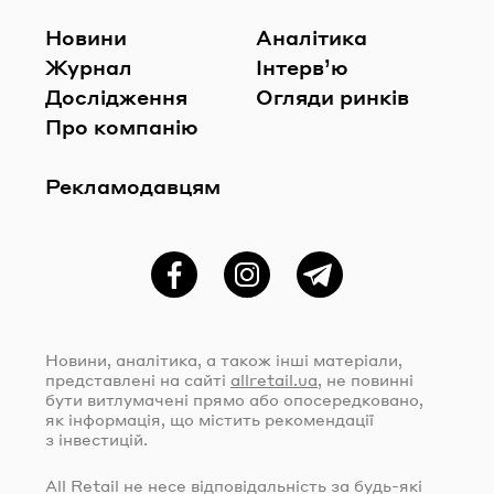
Новини
Аналітика
Журнал
Інтерв’ю
Дослідження
Огляди ринків
Про компанію
Рекламодавцям
Фейсбук
Instagram
Telegram
Новини, аналітика, а також інші матеріали,
представлені на сайті
allretail.ua
, не повинні
бути витлумачені прямо або опосередковано,
як інформація, що містить рекомендації
з інвестицій.
All Retail не несе відповідальність за
будь-які