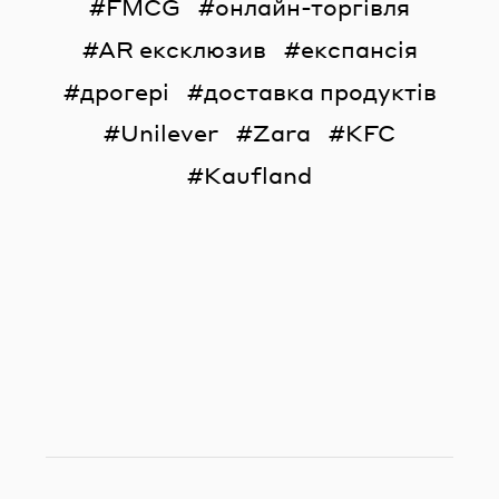
FMCG
онлайн-торгівля
AR ексклюзив
експансія
дрогері
доставка продуктів
Unilever
Zara
KFC
Kaufland