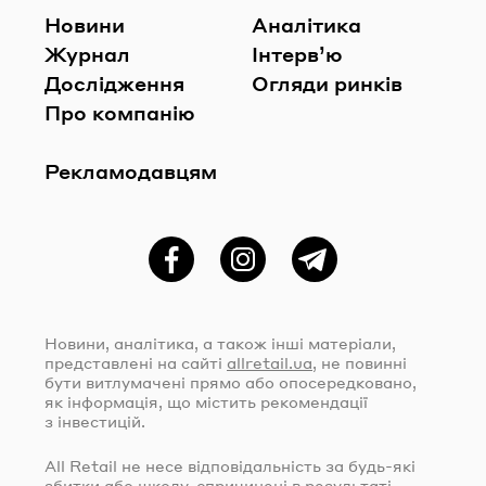
Новини
Аналітика
Журнал
Інтерв’ю
Дослідження
Огляди ринків
Про компанію
Рекламодавцям
Фейсбук
Instagram
Telegram
Новини, аналітика, а також інші матеріали,
представлені на сайті
allretail.ua
, не повинні
бути витлумачені прямо або опосередковано,
як інформація, що містить рекомендації
з інвестицій.
All Retail не несе відповідальність за
будь-які
збитки або шкоду, спричинені в результаті