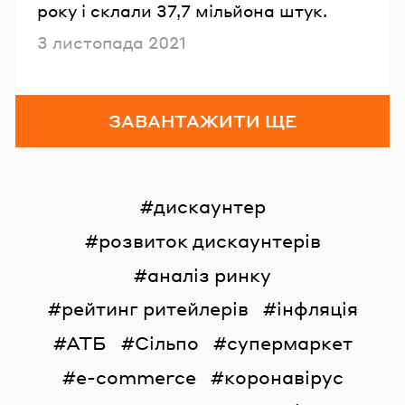
року і склали 37,7 мільйона штук.
Опубліковано
3 листопада 2021
ЗАВАНТАЖИТИ ЩЕ
дискаунтер
розвиток дискаунтерів
аналіз ринку
рейтинг ритейлерів
інфляція
АТБ
Сільпо
супермаркет
e-commerce
коронавірус