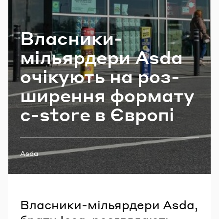
Email
Власники-​
мільярдери Asda
Пароль
очі­ку­ють на роз­
Забули пароль?
ши­ре­н­ня фор­ма­ту
c-​store в Єв­ро­пі
УВІЙТИ
Теги:
Asda
Власники-мільярдери Asda,