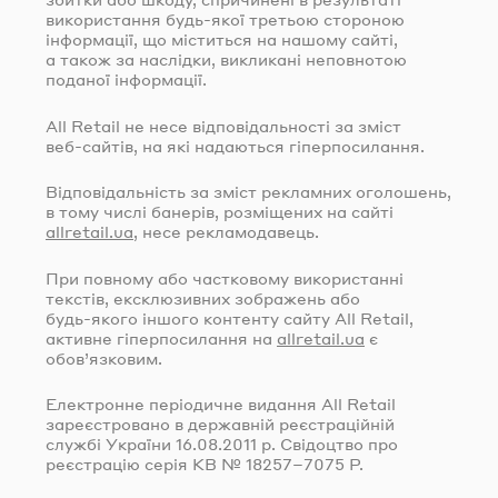
використання
будь-якої
третьою стороною
інформації, що міститься на нашому сайті,
а також за наслідки, викликані неповнотою
поданої інформації.
All Retail не несе відповідальності за зміст
веб-сайтів
, на які надаються гіперпосилання.
Відповідальність за зміст рекламних оголошень,
в тому числі банерів, розміщених на сайті
allretail.ua
, несе рекламодавець.
При повному або частковому використанні
текстів, ексклюзивних зображень або
будь-якого
іншого контенту сайту All Retail,
активне гіперпосилання на
allretail.ua
є
обов’язковим.
Електронне періодичне видання All Retail
зареєстровано в державній реєстраційній
службі України
16.08.2011
р. Свідоцтво про
реєстрацію серія КВ № 18257–7075 Р.