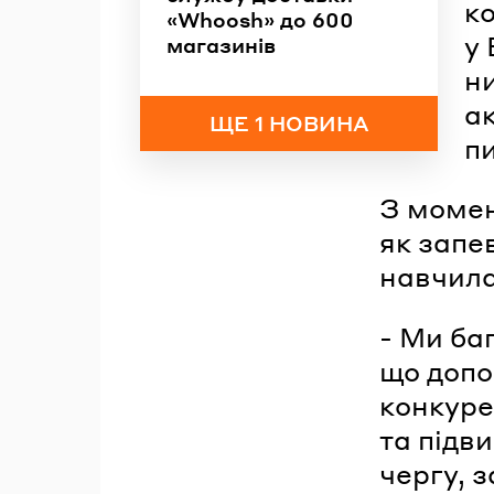
ко
«Whoosh» до 600
у 
магазинів
н
а
ЩЕ 1 НОВИНА
п
З момен
як запе
навчила
- Ми ба
що допо
конкуре
та підви
чергу, 