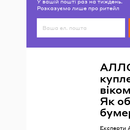
У вашій пошті раз на тиждень.
Розказуємо лише про ритейл
Читайте також
АЛЛО
купле
віком
Як об
буме
Експерти 