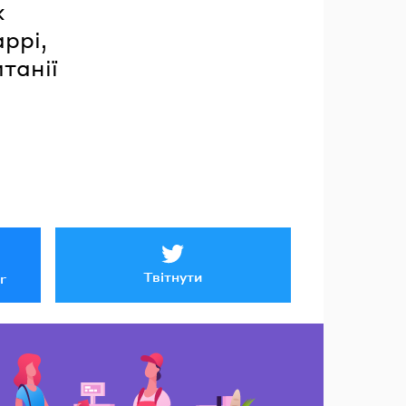
х
ррі,
танії
Твітнути
r