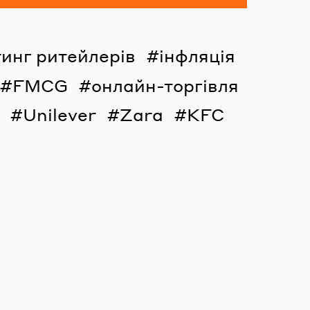
инг ритейлерів
інфляція
FMCG
онлайн-торгівля
Unilever
Zara
KFC