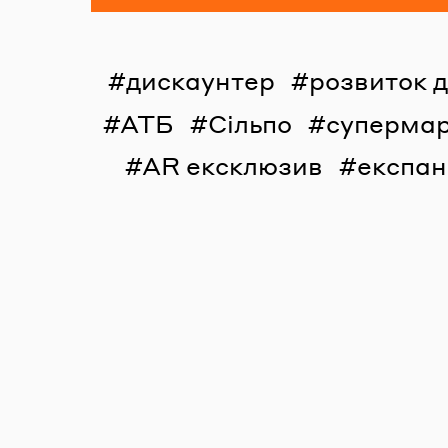
дискаунтер
розвиток 
АТБ
Сільпо
суперма
AR ексклюзив
експан