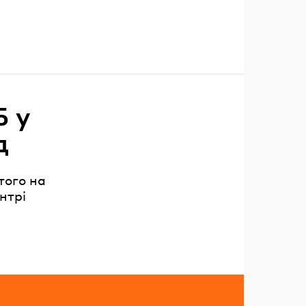
Б у
д
того на
нтрі