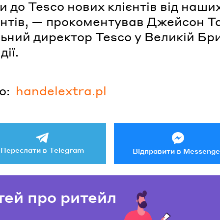
и до Tesco нових клієнтів від наши
нтів, — прокоментував Джейсон Та
ьний директор Tesco у Великій Бри
дії.
о:
handelextra.pl
Переслати в Telegram
Відправити в Messenge
тей про ритейл