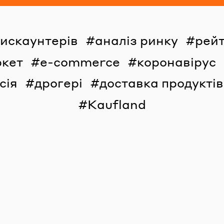
дискаунтерів
аналіз ринку
рейт
ркет
e-commerce
коронавірус
сія
дрогері
доставка продуктів
Kaufland