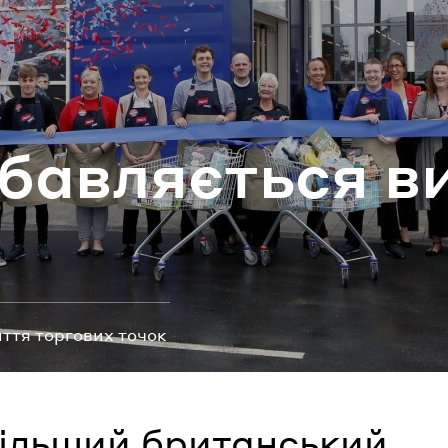
ароль
Забули паро
ав­ля­є­ться ви
УВІЙТИ
ття торгових точок
ільший британський