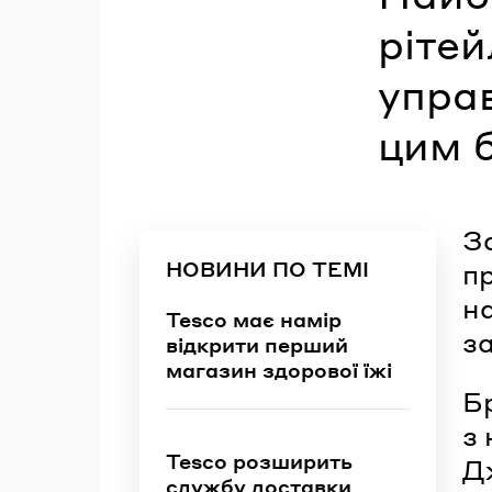
рітей
упра
цим 
За
НОВИНИ ПО ТЕМІ
пр
н
Tesco має намір
з
відкрити перший
магазин здорової їжі
Бр
з 
Tesco розширить
Д
службу доставки