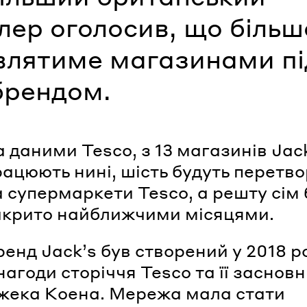
лер оголосив, що більш
влятиме магазинами пі
брендом.
 даними Tesco, з 13 магазинів Jack
ацюють нині, шість будуть перетво
а супермаркети Tesco, а решту сім 
акрито найближчими місяцями.
енд Jackʼs був створений у 2018 р
нагоди сторіччя Tesco та її заснов
жека Коена. Мережа мала стати