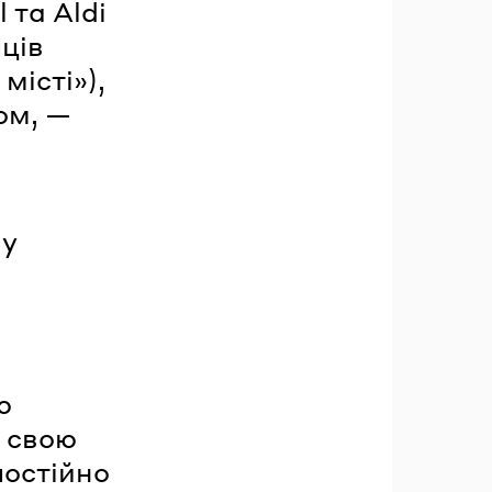
 та Aldi
пців
істі»),
ом, —
му
ю
у свою
постійно