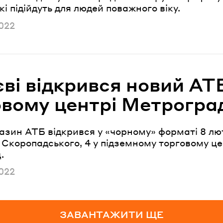
кі підійдуть для людей поважного віку.
но
022
ві відкрився новий АТ
овому центрі Метрогра
азин АТБ відкрився у «чорному» форматі 8 лю
 Скоропадського, 4 у підземному торговому це
.
но
022
ЗАВАНТАЖИТИ ЩЕ