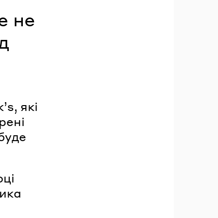
е не
д
ʼs, які
рені
буде
оці
ника