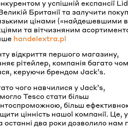
нкурентом у успішній експансії Lidl
Великій Британії та залучити поку
изькими цінами («найдешевшими в м
кціями та вітчизняним асортимент
ише
handelextra.pl
ту відкриття першого магазину,
вняє рітейлер, компанія багато чо
ся, керуючи брендом Jackʼs.
гато чого навчилися у Jackʼs,
могло Tesco стати більш
нтоспроможною, більш ефективно
щити цінність нашої компанії. Це, 
за останні два роки дозволило нам 