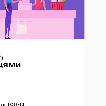
,
нцями
 та ТОП-10