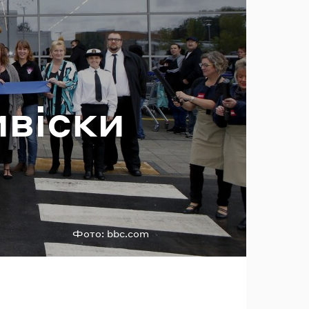
ль?
­ві­ски
Фото:
bbc.com