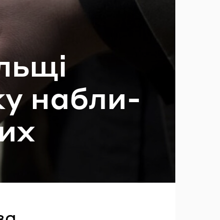
ль­щі
ль?
ку на­бли­
тих
за