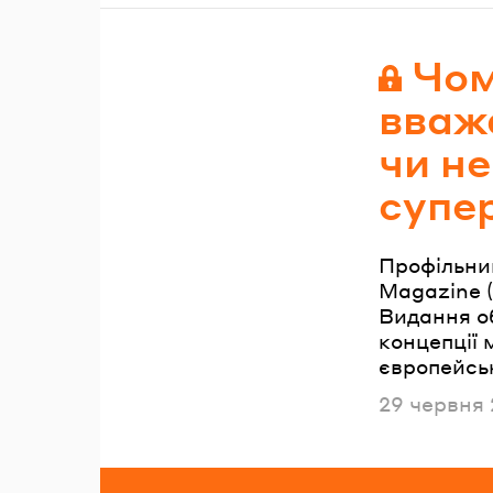
Чом
вваж
чи н
супе
Профільни
Magazine (
Видання о
концепції 
європейсь
Опублікова
29 червня