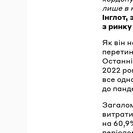
лише в 
Інглот,
з ринку
Як він 
перетин
Останні
2022 ро
все одн
до панде
Загалом
витрати
на 60,9
періодо