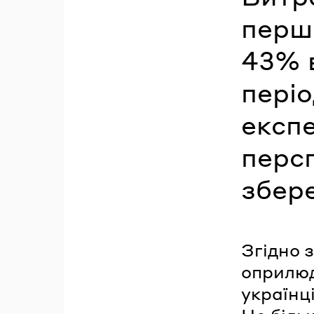
перші
43% в
періо
експе
персп
збер
Згідно 
оприлюд
українц