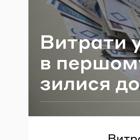
П
Ви­тра­ти 
в пер­шо­м
зи­ли­ся д
Витра