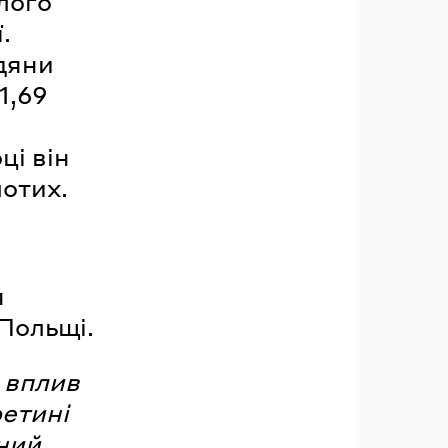
лого
.
адяни
1,69
ці він
отих.
я
Польщі.
 вплив
ретині
тний