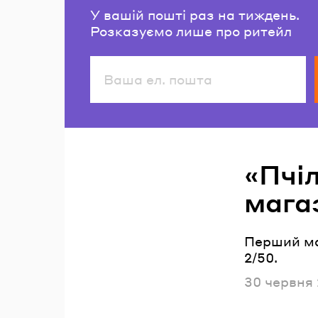
У вашій пошті раз на тиждень.
Розказуємо лише про ритейл
Читайте також
«Пчі
мага
Перший ма
2/50.
Опублікова
30 червня