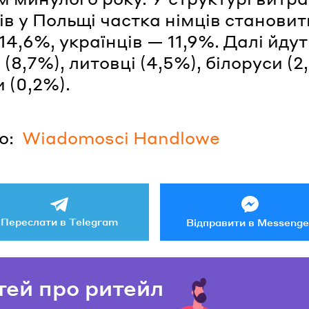
ів у Польщі частка німців становит
14,6%, українців — 11,9%. Далі йдут
(8,7%), литовці (4,5%), білоруси (2
и (0,2%).
о:
Wiadomosci Handlowe
Переслати в Telegram
Відправити в Messenge
тей про ритейл