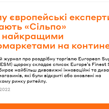
у європейські експерт
ають «Сільпо»
е найкращими
рмаркетами на контине
й журнал про роздрібну торгівлю European S
ESM) щороку складає список Europe’s Finest 
бирає найбільш дивовижні інноваційні та диз
магазинів, які були відкриті або оновлені на
кому ринку ритейлу.
но
 2022