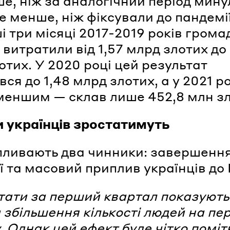
ше, ніж за аналогічний період мину
ле менше, ніж фіксували до пандемії
і три місяці 2017-2019 років гром
 витратили від 1,57 млрд злотих до 
отих. У 2020 році цей результат
я до 1,48 млрд злотих, а у 2021 ро
меншим — склав лише 452,8 млн зл
 українців зростатимуть
пливають два чинники: завершенн
ї та масовий приплив українців до 
тати за перший квартал показують
а збільшення кількості людей на пе
. Однак цей ефект буде чітко помі