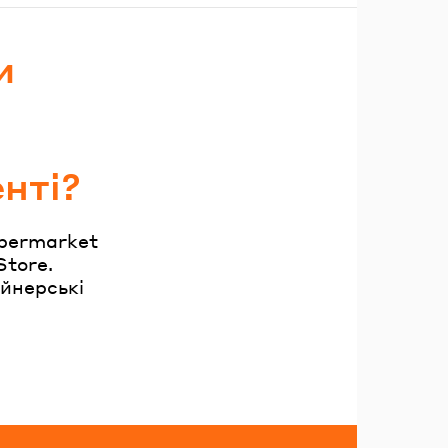
и
нті?
upermarket
Store.
айнерські