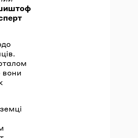
шиштоф
ксперт
одо
ців.
арталом
е вони
ж
оземці
м
т