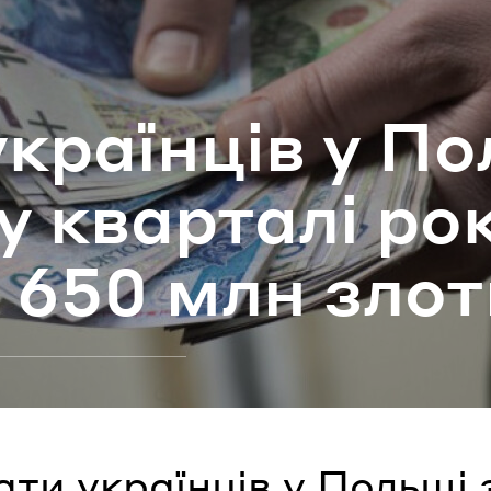
ароль
укра­їн­ців у По
Забули паро
у квар­та­лі ро
УВІЙТИ
о 650 млн зло­
ти українців у Польщі 