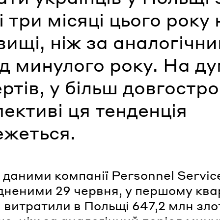
 три місяці цього року 
ищі, ніж за аналогічни
д минулого року. На д
ртів, у більш довгостро
ективі ця тенденція
ежеться.
з даними компанії Personnel Servic
неними 29 червня, у першому ква
і витратили в Польщі 647,2 млн зло