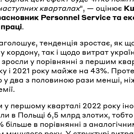
наступних кварталах
", — оцінює
К
 засновник Personnel Service та е
 праці
.
наголошує, тенденція зростає, як щ
у кордону, так і щодо витрат україн
 зросли у порівнянні з першим кв
ку і 2021 року майже на 43%. Прот
о у два з половиною рази менші, ні
мії.
 у першому кварталі 2022 року ін
ли в Польщі 6,5 млрд злотих, тобто
% більше в порівнянні з аналогічни
м минулого року. У структурі витра