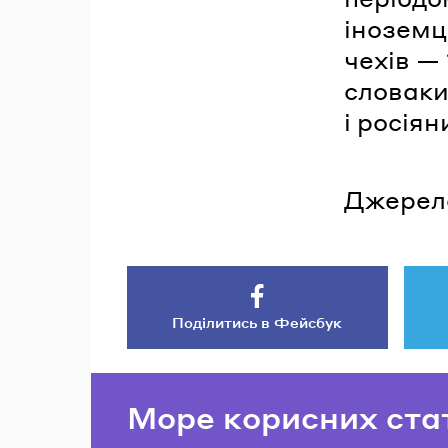
іноземц
чехів — 
словаки 
і росіян
Джерел
Поділитись в Фейсбук
Море корисних ста