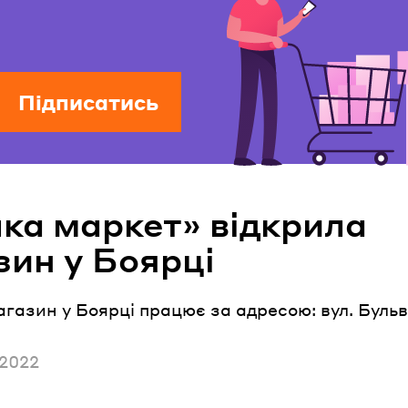
Підписатись
лка маркет» відкрила
зин у Боярці
газин у Боярці працює за адресою: вул. Буль
но
 2022