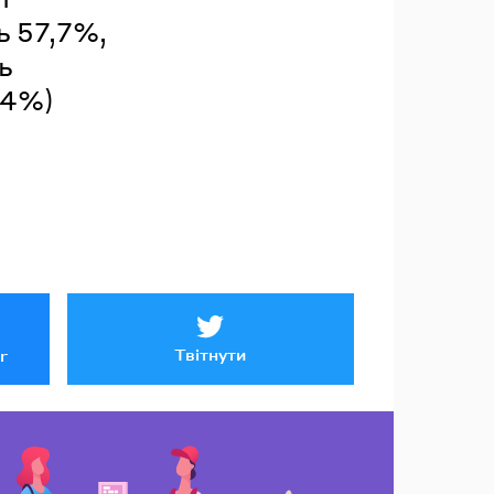
ь 57,7%,
ь
,4%)
Твітнути
r