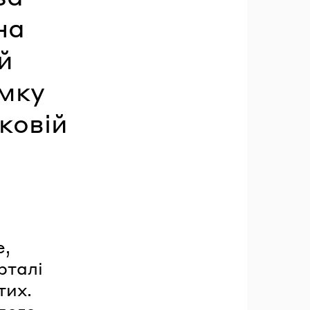
на
й
умку
ковій
e,
рталі
тих.