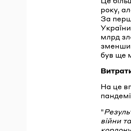
Це біль
року, а
За перш
України
млрд зл
зменшивс
був ще 
Витрати
На це в
пандемі
"
Резуль
війни т
кордону