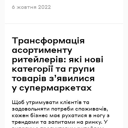
Опубліковано
6 жовтня 2022
Трансформація
асортименту
ритейлерів: які нові
категорії та групи
товарів з’явилися
у супермаркетах
Щоб утримувати клієнтів та
задовольняти потреби споживачів,
кожен бізнес має рухатися в ногу з
трендами та запитами на ринку. У