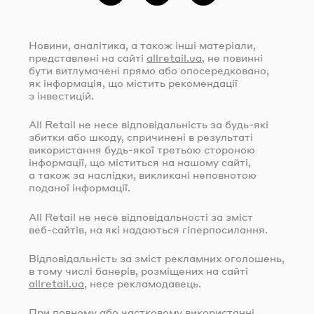
Новини, аналітика, а також інші матеріали,
представлені на сайті
allretail.ua
, не повинні
бути витлумачені прямо або опосередковано,
як інформація, що містить рекомендації
з інвестицій.
All Retail не несе відповідальність за
будь-які
збитки або шкоду, спричинені в результаті
використання
будь-якої
третьою стороною
інформації, що міститься на нашому сайті,
а також за наслідки, викликані неповнотою
поданої інформації.
All Retail не несе відповідальності за зміст
веб-сайтів
, на які надаються гіперпосилання.
Відповідальність за зміст рекламних оголошень,
в тому числі банерів, розміщених на сайті
allretail.ua
, несе рекламодавець.
При повному або частковому використанні