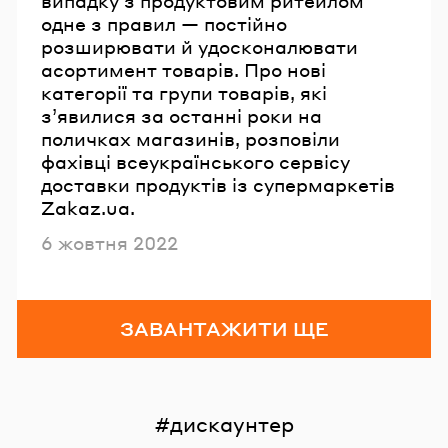
випадку з продуктовим ритейлом
одне з правил — постійно
розширювати й удосконалювати
асортимент товарів. Про нові
категорії та групи товарів, які
з’явилися за останні роки на
поличках магазинів, розповіли
фахівці всеукраїнського сервісу
доставки продуктів із супермаркетів
Zakaz.ua.
Опубліковано
6 жовтня 2022
ЗАВАНТАЖИТИ ЩЕ
дискаунтер