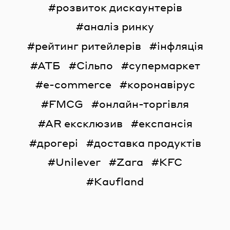
розвиток дискаунтерів
аналіз ринку
рейтинг ритейлерів
інфляція
АТБ
Сільпо
супермаркет
e-commerce
коронавірус
FMCG
онлайн-торгівля
AR ексклюзив
експансія
дрогері
доставка продуктів
Unilever
Zara
KFC
Kaufland