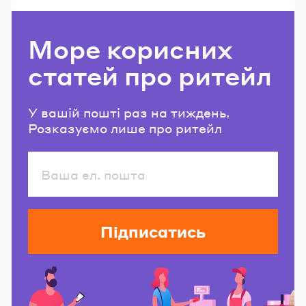
Море корисних
статей про ритейл
У вашій пошті раз на тиждень.
Розказуємо лише про ритейл
Підписатись