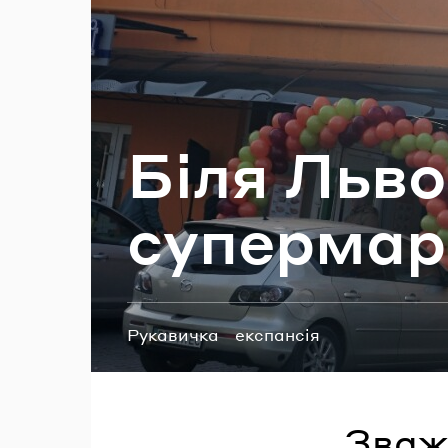
П
Біля Льво­
су­пер­мар
Теги:
Рукавичка
експансія
Зважа