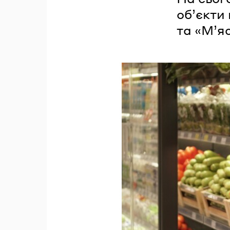
об’єкти
та «М’я