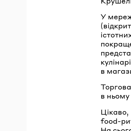
Крушель
У мереж
(відкрит
істотних
покраще
предста
кулінарі
в магаз
Торгова
в ньому
Цікаво,
food-ри
На сьог