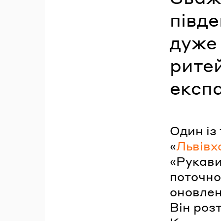
півде
дуже 
рите
експа
Один із
«
Львівх
«Рукави
поточно
оновлен
Він роз