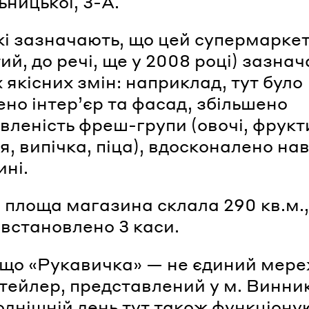
ницької, 3-А.
і зазначають, що цей супермарке
ий, до речі, ще у 2008 році) зазнач
 якісних змін: наприклад, тут було
но інтер’єр та фасад, збільшено
вленість фреш-групи (овочі, фрукт
я, випічка, піца), вдосконалено на
ині.
 площа магазина склала 290 кв.м.,
 встановлено 3 каси.
 що «Рукавичка» — не єдиний мер
тейлер, представлений у м. Винни
однішній день тут також функціону