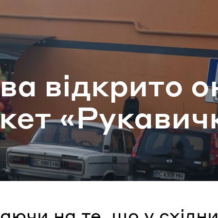
ароль
Забули паро
ва від­кри­то о
УВІЙТИ
­кет «Ру­ка­ви­
ючи на те, що у східни