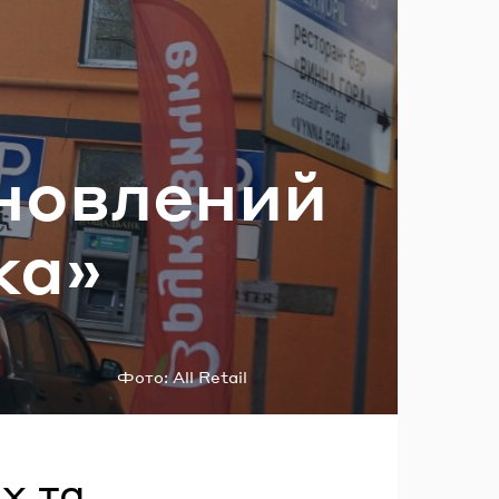
ль?
нов­ле­ний
чка»
Фото:
All Retail
х та