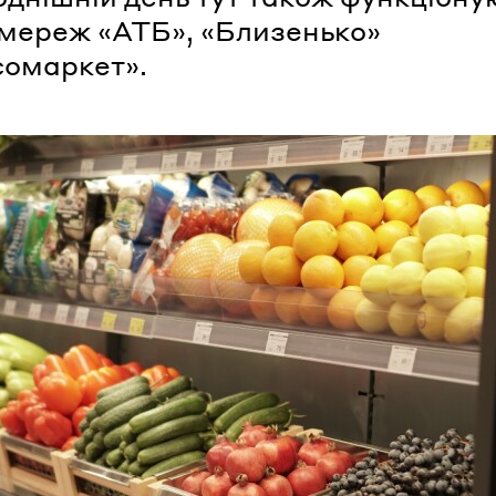
 мереж «АТБ», «Близенько»
сомаркет».