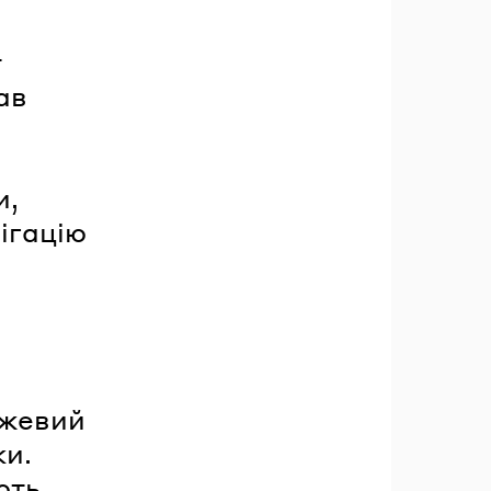
т
ав
и,
вігацію
ежевий
ки.
ють