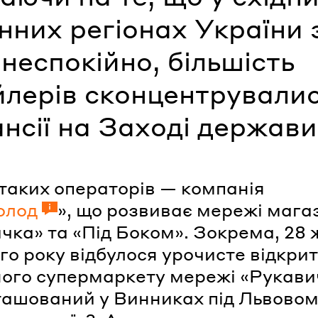
нних регіонах України
неспокійно, більшість
йлерів сконцентрувалис
нсії на Заході держави
 таких операторів — компанія
олод
», що розвиває мережі мага
чка» та «Під Боком». Зокрема, 28
го року відбулося урочисте відкри
ого супермаркету мережі «Рукави
ташований у Винниках під Львовом 