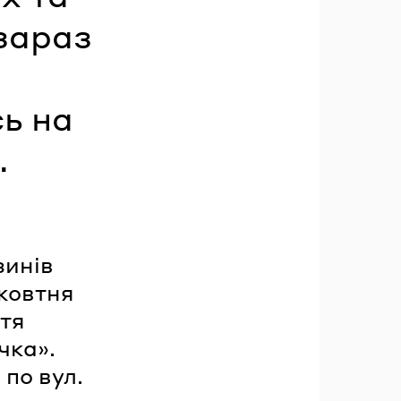
 зараз
ь на
.
зинів
 жовтня
ття
чка».
по вул.