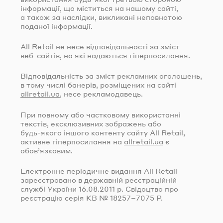
інформації, що міститься на нашому сайті,
а також за наслідки, викликані неповнотою
поданої інформації.
All Retail не несе відповідальності за зміст
веб-сайтів
, на які надаються гіперпосилання.
Відповідальність за зміст рекламних оголошень,
в тому числі банерів, розміщених на сайті
allretail.ua
, несе рекламодавець.
При повному або частковому використанні
текстів, ексклюзивних зображень або
будь-якого
іншого контенту сайту All Retail,
активне гіперпосилання на
allretail.ua
є
обов’язковим.
Електронне періодичне видання All Retail
зареєстровано в державній реєстраційній
службі України
16.08.2011
р. Свідоцтво про
реєстрацію серія КВ № 18257–7075 Р.