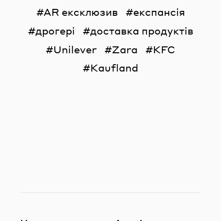
AR ексклюзив
експансія
дрогері
доставка продуктів
Unilever
Zara
KFC
Kaufland