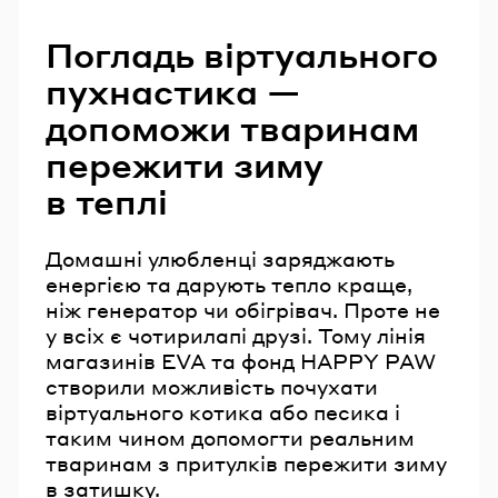
Погладь віртуального
пухнастика —
допоможи тваринам
пережити зиму
в теплі
Домашні улюбленці заряджають
енергією та дарують тепло краще,
ніж генератор чи обігрівач. Проте не
у всіх є чотирилапі друзі. Тому лінія
магазинів EVA та фонд HAPPY PAW
створили можливість почухати
віртуального котика або песика і
таким чином допомогти реальним
тваринам з притулків пережити зиму
в затишку.