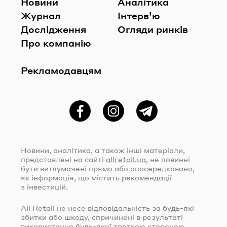
Новини
Аналітика
Журнал
Інтерв’ю
Дослідження
Огляди ринків
Про компанію
Рекламодавцям
Фейсбук
Instagram
Telegram
Новини, аналітика, а також інші матеріали,
представлені на сайті
allretail.ua
, не повинні
бути витлумачені прямо або опосередковано,
як інформація, що містить рекомендації
з інвестицій.
All Retail не несе відповідальність за
будь-які
збитки або шкоду, спричинені в результаті
використання
будь-якої
третьою стороною