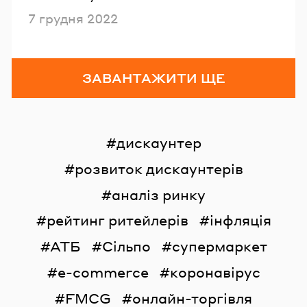
Опубліковано
7 грудня 2022
ЗАВАНТАЖИТИ ЩЕ
дискаунтер
розвиток дискаунтерів
аналіз ринку
рейтинг ритейлерів
інфляція
АТБ
Сільпо
супермаркет
e-commerce
коронавірус
FMCG
онлайн-торгівля