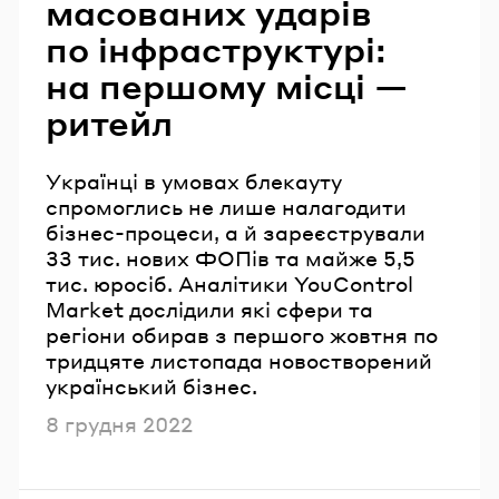
масованих ударів
по інфраструктурі:
на першому місці —
ритейл
Українці в умовах блекауту
спромоглись не лише налагодити
бізнес-процеси, а й зареєстрували
33 тис. нових ФОПів та майже 5,5
тис. юросіб. Аналітики YouControl
Market дослідили які сфери та
регіони обирав з першого жовтня по
тридцяте листопада новостворений
український бізнес.
Опубліковано
8 грудня 2022