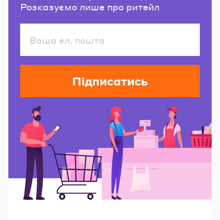
Розказуємо лише про ритейл
Підписатись
Читайте також