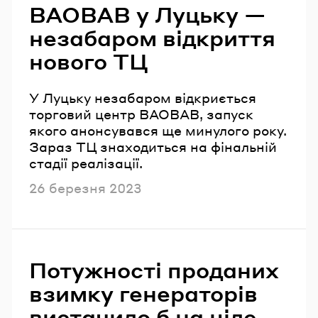
BAOBAB у Луцьку —
незабаром відкриття
нового ТЦ
У Луцьку незабаром відкриється
торговий центр BAOBAB, запуск
якого анонсувався ще минулого року.
Зараз ТЦ знаходиться на фінальній
стадії реалізації.
Опубліковано
26 березня 2023
Потужності проданих
взимку генераторів
вистачило б на ціле