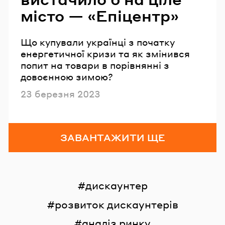
місто — «‎‎Епіцентр»
Що купували українці з початку
енергетичної кризи та як змінився
попит на товари в порівнянні з
довоєнною зимою?
Опубліковано
23 березня 2023
ЗАВАНТАЖИТИ ЩЕ
дискаунтер
розвиток дискаунтерів
аналіз ринку