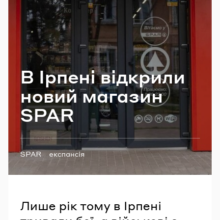
Email
Пароль
В Ір­пе­ні від­кри­ли
Забули пароль?
новий ма­га­зин
SPAR
УВІЙТИ
Теги:
SPAR
експансія
Лише рік тому в Ірпені