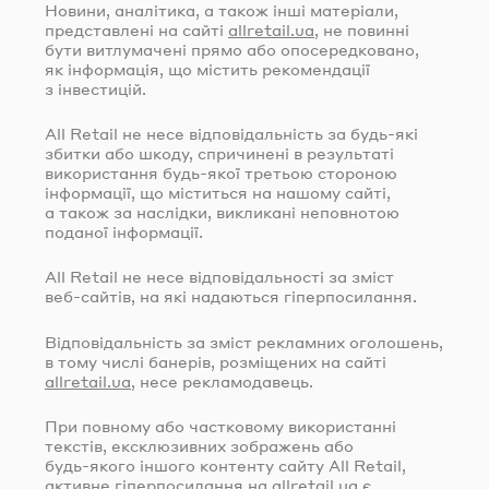
Новини, аналітика, а також інші матеріали,
представлені на сайті
allretail.ua
, не повинні
бути витлумачені прямо або опосередковано,
як інформація, що містить рекомендації
з інвестицій.
All Retail не несе відповідальність за
будь-які
збитки або шкоду, спричинені в результаті
використання
будь-якої
третьою стороною
інформації, що міститься на нашому сайті,
а також за наслідки, викликані неповнотою
поданої інформації.
All Retail не несе відповідальності за зміст
веб-сайтів
, на які надаються гіперпосилання.
Відповідальність за зміст рекламних оголошень,
в тому числі банерів, розміщених на сайті
allretail.ua
, несе рекламодавець.
При повному або частковому використанні
текстів, ексклюзивних зображень або
будь-якого
іншого контенту сайту All Retail,
активне гіперпосилання на
allretail.ua
є