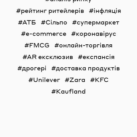
рейтинг ритейлерів
інфляція
АТБ
Сільпо
супермаркет
e-commerce
коронавірус
FMCG
онлайн-торгівля
AR ексклюзив
експансія
дрогері
доставка продуктів
Unilever
Zara
KFC
Kaufland