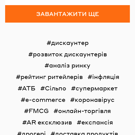
ЗАВАНТАЖИТИ ЩЕ
дискаунтер
розвиток дискаунтерів
аналіз ринку
рейтинг ритейлерів
інфляція
АТБ
Сільпо
супермаркет
e-commerce
коронавірус
FMCG
онлайн-торгівля
AR ексклюзив
експансія
дрогері
доставка продуктів