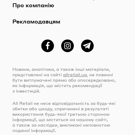
Про компанію
Рекламодавцям
Фейсбук
Instagram
Telegram
Новини, аналітика, а також інші матеріали,
представлені на сайті
allretail.ua
, не повинні
бути витлумачені прямо або опосередковано,
як інформація, що містить рекомендації
з інвестицій.
All Retail не несе відповідальність за
будь-які
збитки або шкоду, спричинені в результаті
використання
будь-якої
третьою стороною
інформації, що міститься на нашому сайті,
а також за наслідки, викликані неповнотою
поданої інформації.