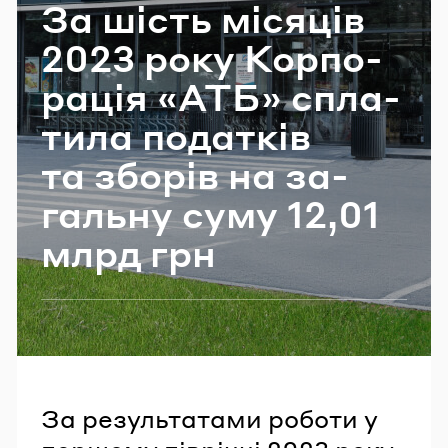
За шість мі­ся­ців
Email
2023 року Кор­по­
ра­ція «АТБ» спла­
Пароль
ти­ла по­да­тків
Забули пароль?
та збо­рів на за­
галь­ну суму 12,01
УВІЙТИ
млрд грн
За результатами роботи у