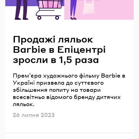
Читайте також
Продажі ляльок
Barbie в Епіцентрі
зросли в 1,5 раза
Прем’єра художнього фільму Barbie в
Україні призвела до суттєвого
збільшення попиту на товари
всесвітньо відомого бренду дитячих
ляльок.
Опубліковано
26 липня 2023