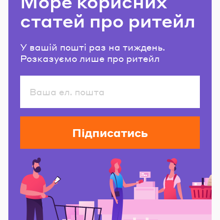
Море корисних
статей про ритейл
У вашій пошті раз на тиждень.
Розказуємо лише про ритейл
Підписатись