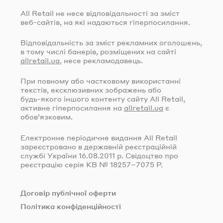
All Retail не несе відповідальності за зміст
веб-сайтів
, на які надаються гіперпосилання.
Відповідальність за зміст рекламних оголошень,
в тому числі банерів, розміщених на сайті
allretail.ua
, несе рекламодавець.
При повному або частковому використанні
текстів, ексклюзивних зображень або
будь-якого
іншого контенту сайту All Retail,
активне гіперпосилання на
allretail.ua
є
обов’язковим.
Електронне періодичне видання All Retail
зареєстровано в державній реєстраційній
службі України
16.08.2011
р. Свідоцтво про
реєстрацію серія КВ № 18257–7075 Р.
Договір публічної оферти
Політика конфіденційності