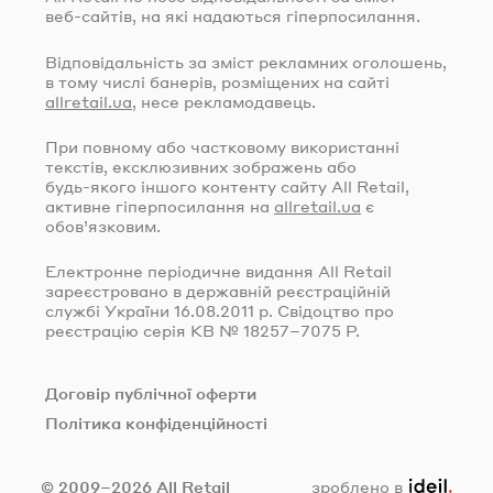
веб-сайтів
, на які надаються гіперпосилання.
Відповідальність за зміст рекламних оголошень,
в тому числі банерів, розміщених на сайті
allretail.ua
, несе рекламодавець.
При повному або частковому використанні
текстів, ексклюзивних зображень або
будь-якого
іншого контенту сайту All Retail,
активне гіперпосилання на
allretail.ua
є
обов’язковим.
Електронне періодичне видання All Retail
зареєстровано в державній реєстраційній
службі України
16.08.2011
р. Свідоцтво про
реєстрацію серія КВ № 18257–7075 Р.
Договір публічної оферти
Політика конфіденційності
ideil.
© 2009–2026 All Retail
зроблено в