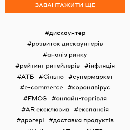
ЗАВАНТАЖИТИ ЩЕ
дискаунтер
розвиток дискаунтерів
аналіз ринку
рейтинг ритейлерів
інфляція
АТБ
Сільпо
супермаркет
e-commerce
коронавірус
FMCG
онлайн-торгівля
AR ексклюзив
експансія
дрогері
доставка продуктів