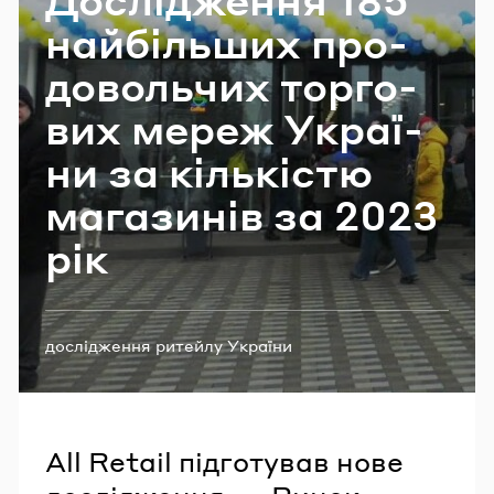
Email
най­біль­ших про­
до­воль­чих тор­го­
вих мереж Укра­ї­
Пароль
ни за кіль­кі­стю
Забули пароль?
ма­га­зи­нів за 2023
рік
УВІЙТИ
Теги:
дослідження ритейлу України
рейтинг ритейлерів
All Retail підготував нове