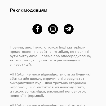
Рекламодавцям
Фейсбук
Instagram
Telegram
Новини, аналітика, а також інші матеріали,
представлені на сайті
allretail.ua
, не повинні
бути витлумачені прямо або опосередковано,
як інформація, що містить рекомендації
з інвестицій.
All Retail не несе відповідальність за
будь-які
збитки або шкоду, спричинені в результаті
використання
будь-якої
третьою стороною
інформації, що міститься на нашому сайті,
а також за наслідки, викликані неповнотою
поданої інформації.
All Retail не несе відповідальності за зміст