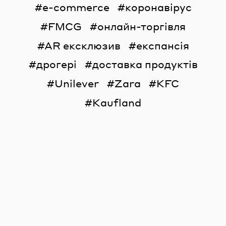
e-commerce
коронавірус
FMCG
онлайн-торгівля
AR ексклюзив
експансія
дрогері
доставка продуктів
Unilever
Zara
KFC
Kaufland