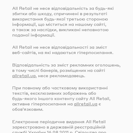
All Retail не несе відповідальність за
будь-які
збитки або шкоду, спричинені в результаті
використання
будь-якої
третьою стороною
інформації, що міститься на нашому сайті,
а також за наслідки, викликані неповнотою
поданої інформації.
All Retail не несе відповідальності за зміст
веб-сайтів
, на які надаються гіперпосилання.
Відповідальність за зміст рекламних оголошень,
в тому числі банерів, розміщених на сайті
allretail.ua
, несе рекламодавець.
При повному або частковому використанні
текстів, ексклюзивних зображень або
будь-якого
іншого контенту сайту All Retail,
активне гіперпосилання на
allretail.ua
є
обов’язковим.
Електронне періодичне видання All Retail
зареєстровано в державній реєстраційній
службі України
16.08.2011
р. Свідоцтво про