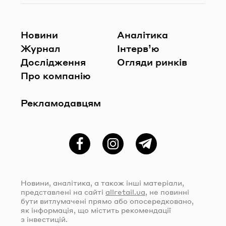
Новини
Аналітика
Журнал
Інтерв’ю
Дослідження
Огляди ринків
Про компанію
Рекламодавцям
Фейсбук
Instagram
Telegram
Новини, аналітика, а також інші матеріали,
представлені на сайті
allretail.ua
, не повинні
бути витлумачені прямо або опосередковано,
як інформація, що містить рекомендації
з інвестицій.