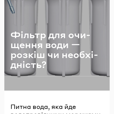
Email
Пароль
Фільтр для очи­
Забули пароль?
ще­н­ня води ー
роз­кіш чи не­об­хі­
УВІЙТИ
дність?
Питна вода, яка йде