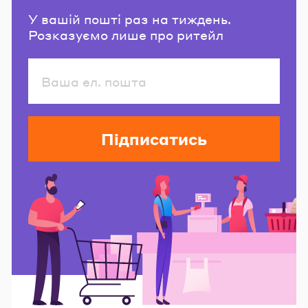
У вашій пошті раз на тиждень.
Розказуємо лише про ритейл
Підписатись