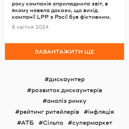
року компанія оприлюднила звіт, в
якому навела докази, що вихід
компанії LPP з Росії був фіктивним.
Опубліковано
8 квітня 2024
ЗАВАНТАЖИТИ ЩЕ
дискаунтер
розвиток дискаунтерів
аналіз ринку
рейтинг ритейлерів
інфляція
АТБ
Сільпо
супермаркет