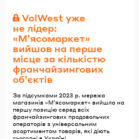
Читайте також
VolWest уже
не лідер:
«М’ясомаркет»
вийшов на перше
місце за кількістю
франчайзингових
об’єктів
За підсумками 2023 р. мережа
магазинів «М’ясомаркет» вийшла на
першу позицію серед всіх
франчайзингових продовольчих
операторів з універсальним
асортиментом товарів, які діють
сьогодні в Україні.