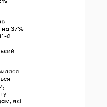
2%,
ав
— на 37%
81-й
ський
зилася
ться
м,
гу
ам, які