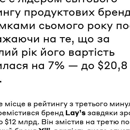
нгу продуктових бренд
мками сьомого року по
ажаючи на те, що за
ий рік його вартість
илася на 7% — до $20,8
.
е місце в рейтингу з третього мину
ремістився бренд
Lay’s
завдяки зр
о $12 млрд. Він змістив на третю п