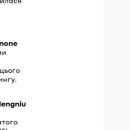
тилася
none
ми
)
 цього
ингу.
engniu
ятого