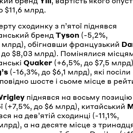
кий бренд
Yili
, вартість якого опус
 $11,6 млрд.
ерту сходинку з п’ятої піднявся
анський бренд
Tyson
(-5,2%,
7 млрд), обігнавши французький
Da
, до $8,03 млрд). Помінялися місця
анські
Quaker
(+6,5%, до $7,5 млрд
g’s
(-16,3%, до $6,1 млрд), які посіли
повідно шосте і сьоме місце в рейт
rigley
піднявся на восьму позицію
ї (+7,5%, до $6 млрд), китайський
M
я на дев’ятій сходинці (-11,1%,
 млрд), а на десяте місце з тринадц