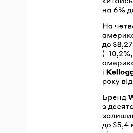
китайсь
на 6% до
На четв
америк
до $8,2
(-10,2%
америк
і
Kellog
року від
Бренд
W
з десято
залишивс
до $5,4