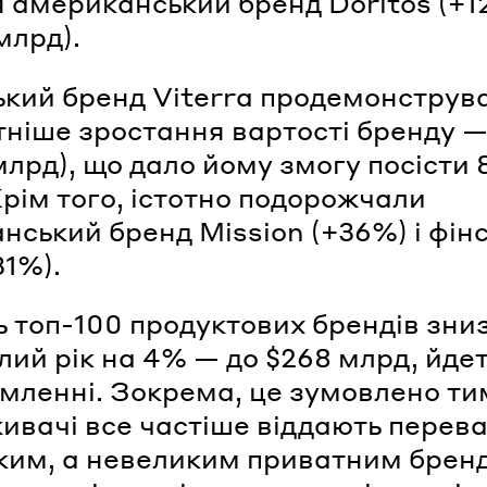
я американський бренд Doritos (+1
млрд).
кий бренд Viterra продемонструв
тніше зростання вартості бренду 
 млрд), що дало йому змогу посісти 
Крім того, істотно подорожчали
нський бренд Mission (+36%) і фін
31%).
ь топ-100 продуктових брендів зни
лий рік на 4% — до $268 млрд, йде
омленні. Зокрема, це зумовлено ти
ивачі все частіше віддають перева
ким, а невеликим приватним бренд