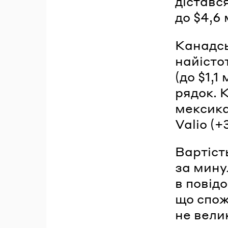
діставс
до $4,6 
Канадсь
найісто
(до $1,1
рядок. 
мексика
Valio (+
Вартіст
за мину
в повід
що спож
не вели