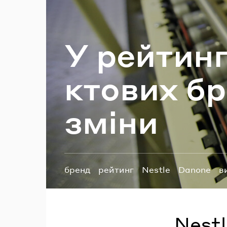
П
У рей­тин­
кто­вих бре
зміни
Теги:
бренд
рейтинг
Nestle
Danone
в
Nestl