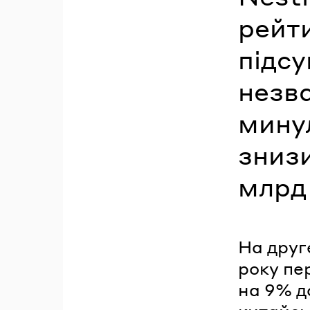
рейти
підсу
незв
минул
зниз
млрд
На друг
року пе
на 9% д