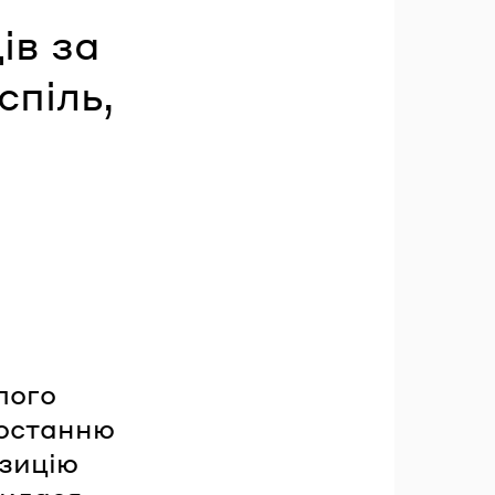
ів за
спіль,
лого
останню
озицію