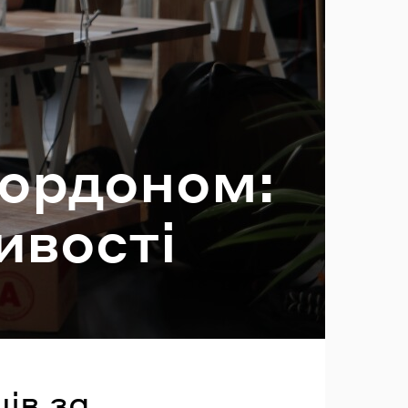
ль?
кор­до­ном:
­во­сті
ців за