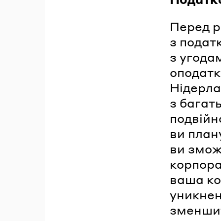
Перед р
з подат
з угода
оподатк
Нідерла
з багат
подвійн
ви план
ви змож
корпора
ваша ко
уникнен
зменшит