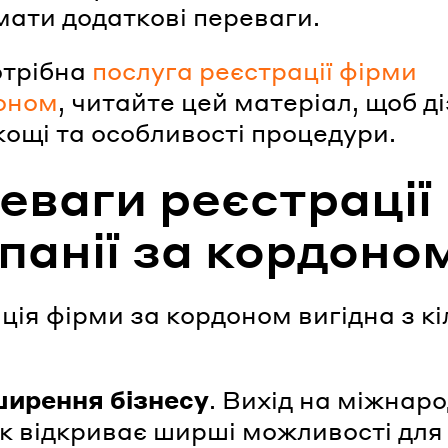
мати додаткові переваги.
отрібна
послуга реєстрації фірми
оном
, читайте цей матеріал, щоб д
кощі та особливості процедури.
еваги реєстрації
панії за кордоно
ція фірми за кордоном вигідна з кі
ирення бізнесу
. Вихід на міжнар
к відкриває ширші можливості для