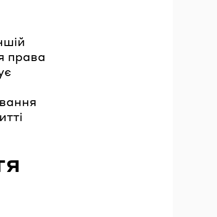
іншій
я права
ує
ивання
итті
тя