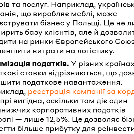
рів та послуг. Наприклад, українсь
анія, що виробляє меблі, може
єструвати бізнес у Польщі. Це не 
ирить базу клієнтів, але й дозволи
дити на ринки Європейського Сою
меншити витрати на логістику.
мізація податків.
У різних країна
ткові ставки відрізняються, що доз
шити податкове навантаження.
иклад,
реєстрація компанії за ко
прі вигідна, оскільки там діє один
йнижчих корпоративних податків
ропі — лише 12,5%. Це дозволяє біз
егти більше прибутку для реінвест