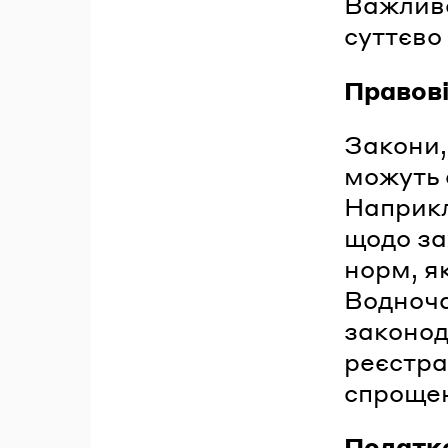
Важливо
суттєво 
Правові
Закони,
можуть 
Наприкл
щодо за
норм, я
Водноча
законод
реєстра
спроще
Податк