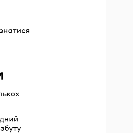
ізнатися
м
лькох
одний
 збуту