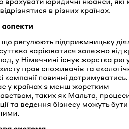
 врахувати юридичні нюанси, які
відрізнятися в різних країнах.
 аспекти
 що регулюють підприємницьку діял
суттєво варіюватися залежно від к
ад, у Німеччині існує жорстка рег
хисту прав споживачів та екологіч
кі компанії повинні дотримуватись.
с у країнах з менш жорстким
авством, таких як Мальта, процес
ції та ведення бізнесу можуть бути
ними.
ова система