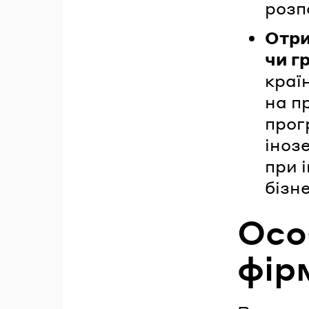
розп
Отри
чи г
краї
на п
прог
іноз
при 
бізн
Осо
фір