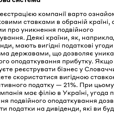
еєстрацією компанії варто ознай
ковими ставками в обраній країні, 
ми про уникнення подвійного
ування. Деякі країни, як, наприкла
нди, мають вигідні податкові угоди
ьма державами, що дозволяє уник
ого оподаткування прибутку. Якщо
уєте реєструвати бізнес у Словаччи
ете скористатися вигідною ставко
тивного податку — 21%. При цьому
мпанія має філію в Україні, угода 
ня подвійного оподаткування доз
и податки на дивіденди, які ви бу