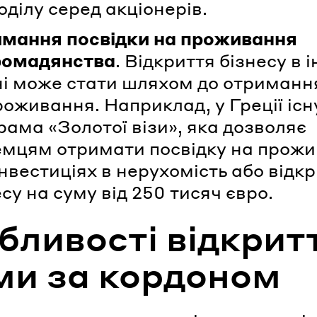
оділу серед акціонерів.
мання посвідки на проживання
ромадянства
. Відкриття бізнесу в 
ні може стати шляхом до отриманн
роживання. Наприклад, у Греції існ
рама «Золотої візи», яка дозволяє
емцям отримати посвідку на прож
інвестиціях в нерухомість або відкр
есу на суму від 250 тисяч євро.
бливості відкрит
ми за кордоном