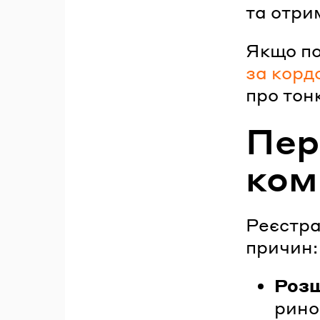
та отри
Якщо п
за корд
про тон
Пер
ком
Реєстра
причин:
Розш
рино