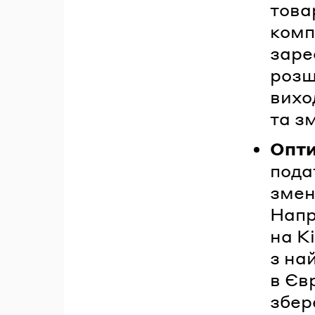
това
комп
заре
розш
вихо
та з
Опти
пода
змен
Напр
на Кі
з на
в Єв
збер