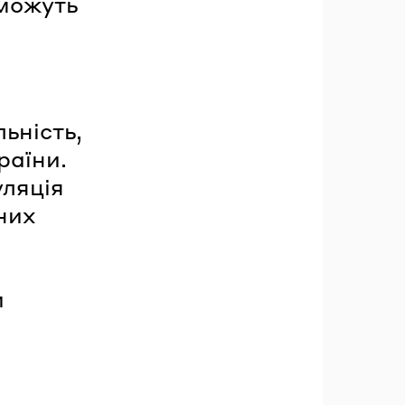
 можуть
ьність,
раїни.
уляція
них
и