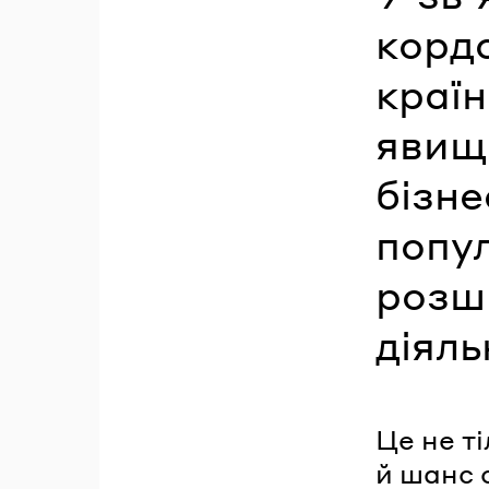
кордо
країн
явищ
бізне
попу
розш
діяль
Це не т
й шанс 