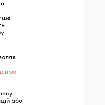
ка
лише
ть
зу
х
воляє
рдоном
несу
ицій або