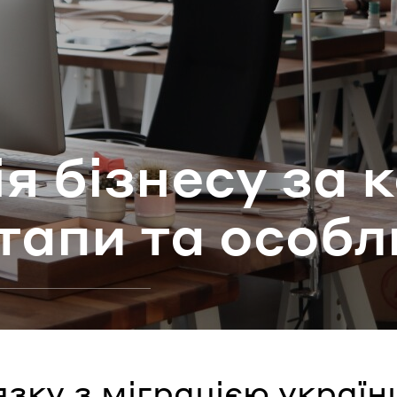
ароль
Забули паро
ія бі­зне­су за 
УВІЙТИ
тапи та осо­бли
язку з міграцією україн