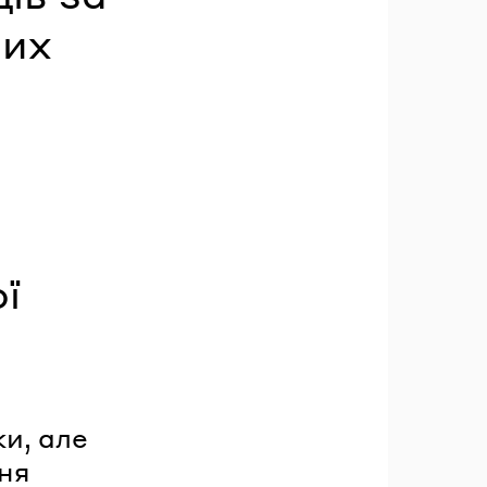
ших
ї
ки, але
ння