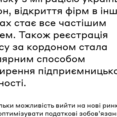
н, відкриття фірм в ін
ах стає все частішим
ем. Також реєстрація
су за кордоном стала
лярним способом
ирення підприємницько
ності.
ільки можливість вийти на нові рин
оптимізувати податкові зобов’яза