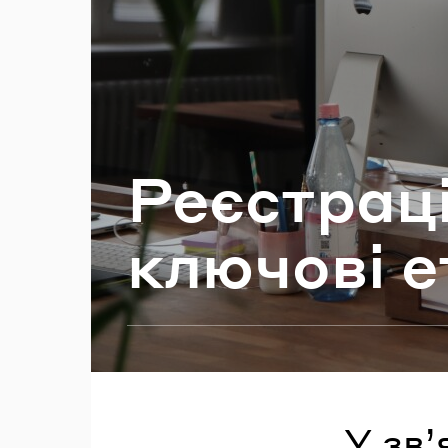
П
Ре­є­стра­ц
клю­чо­ві е
У зв’