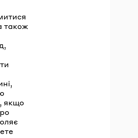
омитися
а також
д,
ати
ні,
ю
, якщо
про
воляє
дете