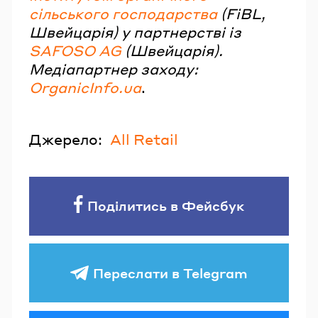
сільського господарства
(FiBL,
Швейцарія) у партнерстві із
SAFOSO AG
(Швейцарія).
Медіапартнер заходу:
OrganicInfo.ua
.
Джерело:
All Retail
Поділитись в Фейсбук
Переслати в Telegram