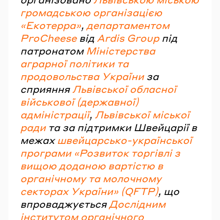
громадською організацією
«Екотерра»
,
департаментом
ProCheese
від
Ardis Group
під
патронатом
Міністерства
аграрної політики та
продовольства України
за
сприяння
Львівської обласної
військової (державної)
адміністрації
,
Львівської міської
ради
та за підтримки Швейцарії в
межах
швейцарсько-української
програми «Розвиток торгівлі з
вищою доданою вартістю в
органічному та молочному
секторах України» (QFTP)
, що
впроваджується
Дослідним
інститутом органічного