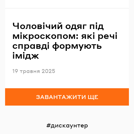
Чоловічий одяг під
мікроскопом: які речі
справді формують
імідж
Опубліковано
19 травня 2025
ЗАВАНТАЖИТИ ЩЕ
дискаунтер