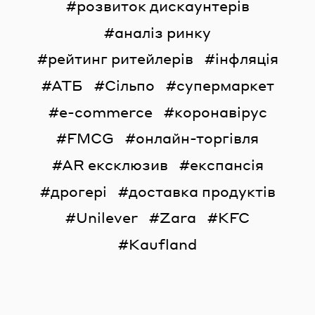
розвиток дискаунтерів
аналіз ринку
рейтинг ритейлерів
інфляція
АТБ
Сільпо
супермаркет
e-commerce
коронавірус
FMCG
онлайн-торгівля
AR ексклюзив
експансія
дрогері
доставка продуктів
Unilever
Zara
KFC
Kaufland