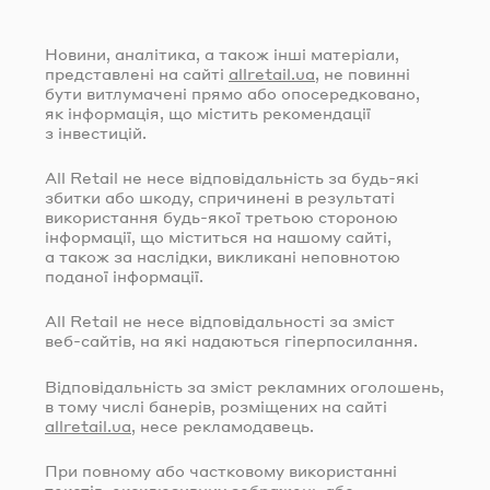
Новини, аналітика, а також інші матеріали,
представлені на сайті
allretail.ua
, не повинні
бути витлумачені прямо або опосередковано,
як інформація, що містить рекомендації
з інвестицій.
All Retail не несе відповідальність за
будь-які
збитки або шкоду, спричинені в результаті
використання
будь-якої
третьою стороною
інформації, що міститься на нашому сайті,
а також за наслідки, викликані неповнотою
поданої інформації.
All Retail не несе відповідальності за зміст
веб-сайтів
, на які надаються гіперпосилання.
Відповідальність за зміст рекламних оголошень,
в тому числі банерів, розміщених на сайті
allretail.ua
, несе рекламодавець.
При повному або частковому використанні