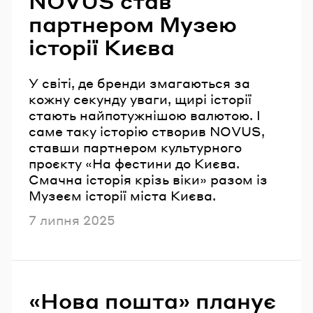
NOVUS став
партнером Музею
історії Києва
У світі, де бренди змагаються за
кожну секунду уваги, щирі історії
стають найпотужнішою валютою. І
саме таку історію створив NOVUS,
ставши партнером культурного
проєкту «На фестини до Києва.
Смачна історія крізь віки» разом із
Музеєм історії міста Києва.
Опубліковано
7 липня 2025
«Нова пошта» планує