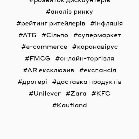
аналіз ринку
рейтинг ритейлерів
інфляція
АТБ
Сільпо
супермаркет
e-commerce
коронавірус
FMCG
онлайн-торгівля
AR ексклюзив
експансія
дрогері
доставка продуктів
Unilever
Zara
KFC
Kaufland