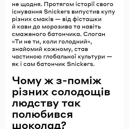
не щодня. Протягом історії свого
існування Snickers випустив купу
різних смаків — від фісташки
й кави до морозива та навіть
смаженого батончика. Слоган
«Ти не ти, коли голодний»,
знайомий кожному, став
частиною глобальної культури —
як і сам батончик Snickers.
Чому ж з-поміж
різних солодощів
людству так
полюбився
шоколад?