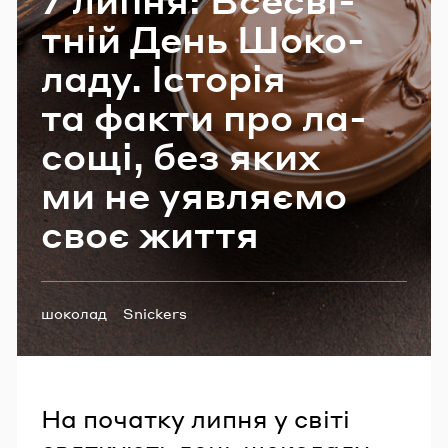
Email
тній День Шо­ко­
ла­ду. Істо­рія
та факти про ла­
Пароль
со­щі, без яких
Забули пароль?
ми не уяв­ля­є­мо
своє життя
УВІЙТИ
Теги:
шоколад
Snickers
На початку липня у світі