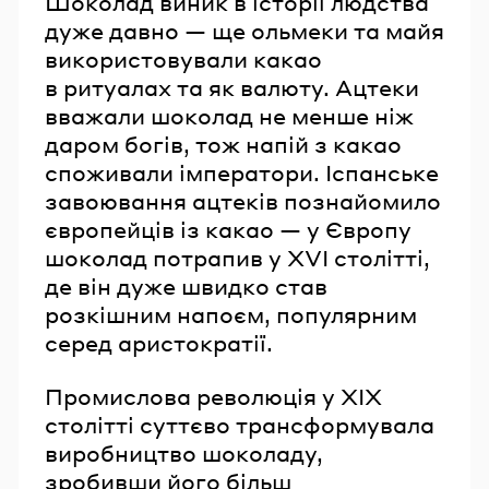
Шоколад виник в історії людства
дуже давно — ще ольмеки та майя
використовували какао
в ритуалах та як валюту. Ацтеки
вважали шоколад не менше ніж
даром богів, тож напій з какао
споживали імператори. Іспанське
завоювання ацтеків познайомило
європейців із какао — у Європу
шоколад потрапив у XVI столітті,
де він дуже швидко став
розкішним напоєм, популярним
серед аристократії.
Промислова революція у XIX
столітті суттєво трансформувала
виробництво шоколаду,
зробивши його більш