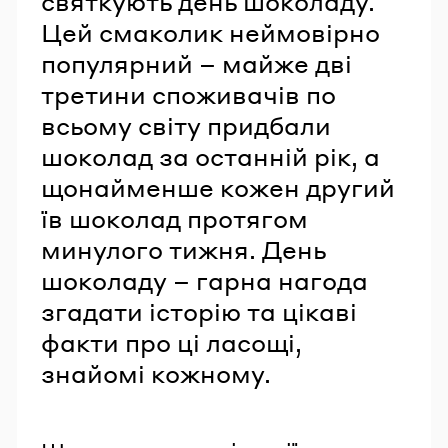
святкують день шоколаду.
Цей смаколик неймовірно
популярний – майже дві
третини споживачів по
всьому світу придбали
шоколад за останній рік, а
щонайменше кожен другий
їв шоколад протягом
минулого тижня. День
шоколаду – гарна нагода
згадати історію та цікаві
факти про ці ласощі,
знайомі кожному.