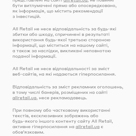
бути витлумачені прямо або опосередковано,
як інформація, що містить рекомендації
з інвестицій.
All Retail не несе відповідальність за
будь-які
збитки або шкоду, спричинені в результаті
використання
будь-якої
третьою стороною
інформації, що міститься на нашому сайті,
а також за наслідки, викликані неповнотою
поданої інформації.
All Retail не несе відповідальності за зміст
веб-сайтів
, на які надаються гіперпосилання.
Відповідальність за зміст рекламних оголошень,
в тому числі банерів, розміщених на сайті
allretail.ua
, несе рекламодавець.
При повному або частковому використанні
текстів, ексклюзивних зображень або
будь-якого
іншого контенту сайту All Retail,
активне гіперпосилання на
allretail.ua
є
обов’язковим.