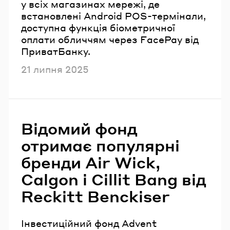
у всіх магазинах мережі, де
встановлені Android POS-термінали,
доступна функція біометричної
оплати обличчям через FacePay від
ПриватБанку.
Опубліковано
21 липня 2025
Відомий фонд
отримає популярні
бренди Air Wick,
Calgon і Cillit Bang від
Reckitt Benckiser
Інвестиційний фонд Advent