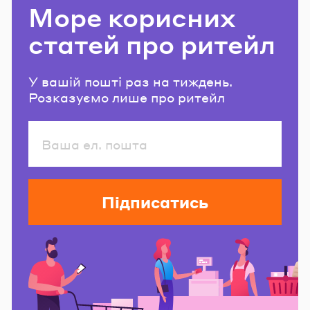
Море корисних
статей про ритейл
У вашій пошті раз на тиждень.
Розказуємо лише про ритейл
Підписатись