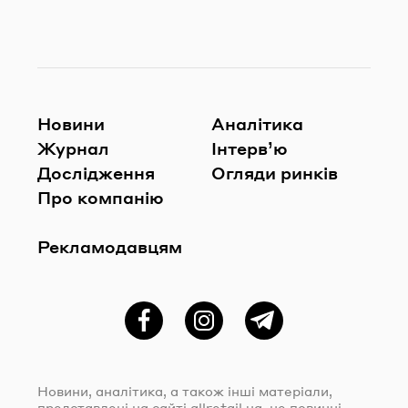
Новини
Аналітика
Журнал
Інтерв’ю
Дослідження
Огляди ринків
Про компанію
Рекламодавцям
Фейсбук
Instagram
Telegram
Новини, аналітика, а також інші матеріали,
представлені на сайті
allretail.ua
, не повинні