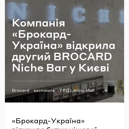
Email
Ком­па­нія
«Брокард-​
Пароль
Україна» від­кри­ла
Забули пароль?
дру­гий BROCARD
Niche Bar у Києві
УВІЙТИ
Теги:
Brocard
експансія
ТРЦ Lavina Mall
косметика
«Брокард-Україна»