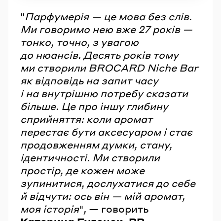
"
Парфумерія — це мова без слів.
Ми говоримо нею вже 27 років —
тонко, точно, з увагою
до нюансів. Десять років тому
ми створили BROCARD Niche Bar
як відповідь на запит часу
і на внутрішню потребу сказати
більше. Це про іншу глибину
сприйняття: коли аромат
перестає бути аксесуаром і стає
продовженням думки, стану,
ідентичності. Ми створили
простір, де кожен може
зупинитися, дослухатися до себе
й відчути: ось він — мій аромат,
моя історія
"
,
— говорить