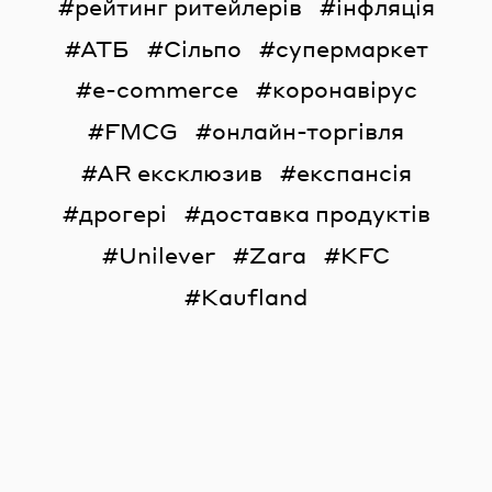
рейтинг ритейлерів
інфляція
АТБ
Сільпо
супермаркет
e-commerce
коронавірус
FMCG
онлайн-торгівля
AR ексклюзив
експансія
дрогері
доставка продуктів
Unilever
Zara
KFC
Kaufland