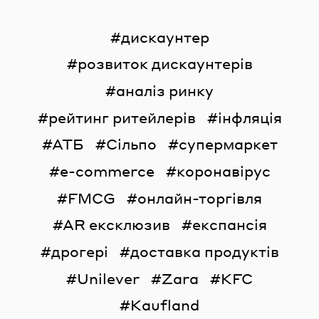
дискаунтер
розвиток дискаунтерів
аналіз ринку
рейтинг ритейлерів
інфляція
АТБ
Сільпо
супермаркет
e-commerce
коронавірус
FMCG
онлайн-торгівля
AR ексклюзив
експансія
дрогері
доставка продуктів
Unilever
Zara
KFC
Kaufland