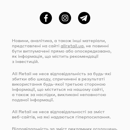
Фейсбук
Instagram
Telegram
Новини, аналітика, а також інші матеріали,
представлені на сайті
allretail.ua
, не повинні
бути витлумачені прямо або опосередковано,
як інформація, що містить рекомендації
з інвестицій.
All Retail не несе відповідальність за
будь-які
збитки або шкоду, спричинені в результаті
використання
будь-якої
третьою стороною
інформації, що міститься на нашому сайті,
а також за наслідки, викликані неповнотою
поданої інформації.
All Retail не несе відповідальності за зміст
веб-сайтів
, на які надаються гіперпосилання.
Відповідальність за зміст рекламних оголошень,