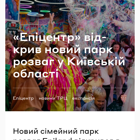
Email
«Епі­центр» від­
Пароль
крив новий парк
Забули пароль?
роз­ваг у Ки­їв­ській
обла­сті
УВІЙТИ
Теги:
Епіцентр
новини ТРЦ
експансія
Новий сімейний парк