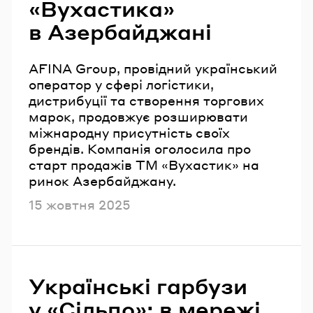
«Вухастика»
в Азербайджані
AFINA Group, провідний український
оператор у сфері логістики,
дистрибуції та створення торгових
марок, продовжує розширювати
міжнародну присутність своїх
брендів. Компанія оголосила про
старт продажів ТМ «Вухастик» на
ринок Азербайджану.
Опубліковано
15 жовтня 2025
Українські гарбузи
у «Сільпо»: в мережі