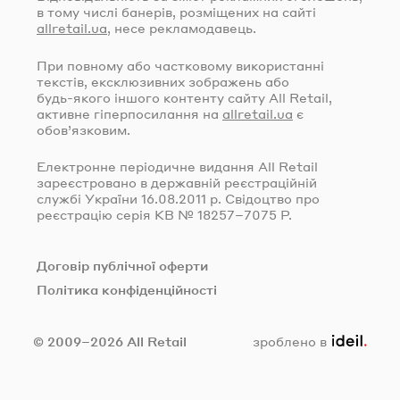
в тому числі банерів, розміщених на сайті
allretail.ua
, несе рекламодавець.
При повному або частковому використанні
текстів, ексклюзивних зображень або
будь-якого
іншого контенту сайту All Retail,
активне гіперпосилання на
allretail.ua
є
обов’язковим.
Електронне періодичне видання All Retail
зареєстровано в державній реєстраційній
службі України
16.08.2011
р. Свідоцтво про
реєстрацію серія КВ № 18257–7075 Р.
Договір публічної оферти
Політика конфіденційності
ideil.
© 2009–2026 All Retail
зроблено в