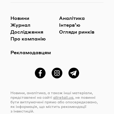
Новини
Аналітика
Журнал
Інтерв’ю
Дослідження
Огляди ринків
Про компанію
Рекламодавцям
Фейсбук
Instagram
Telegram
Новини, аналітика, а також інші матеріали,
представлені на сайті
allretail.ua
, не повинні
бути витлумачені прямо або опосередковано,
як інформація, що містить рекомендації
з інвестицій.