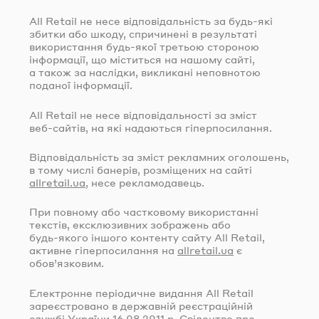
All Retail не несе відповідальність за
будь-які
збитки або шкоду, спричинені в результаті
використання
будь-якої
третьою стороною
інформації, що міститься на нашому сайті,
а також за наслідки, викликані неповнотою
поданої інформації.
All Retail не несе відповідальності за зміст
веб-сайтів
, на які надаються гіперпосилання.
Відповідальність за зміст рекламних оголошень,
в тому числі банерів, розміщених на сайті
allretail.ua
, несе рекламодавець.
При повному або частковому використанні
текстів, ексклюзивних зображень або
будь-якого
іншого контенту сайту All Retail,
активне гіперпосилання на
allretail.ua
є
обов’язковим.
Електронне періодичне видання All Retail
зареєстровано в державній реєстраційній
службі України
16.08.2011
р. Свідоцтво про