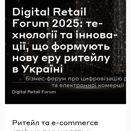
Email
Digital Retail
Forum 2025: те­
хно­ло­гії та ін­но­ва­
Пароль
ції, що фор­му­ють
Забули пароль?
нову еру ри­тей­лу
в Укра­ї­ні
УВІЙТИ
Теги:
Digital Retail Forum
Ритейл та e-commerce