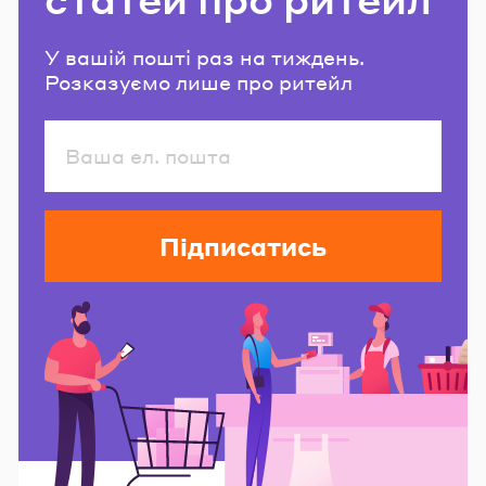
У вашій пошті раз на тиждень.
Розказуємо лише про ритейл
Підписатись