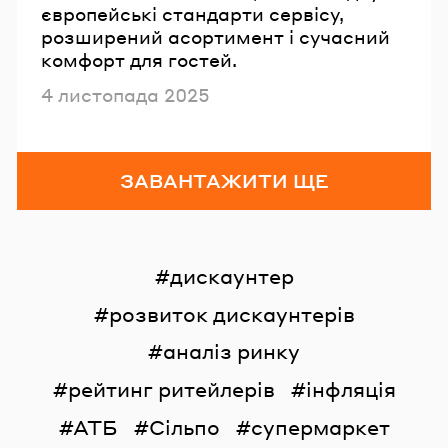
європейські стандарти сервісу,
розширений асортимент і сучасний
комфорт для гостей.
Опубліковано
4 листопада 2025
ЗАВАНТАЖИТИ ЩЕ
дискаунтер
розвиток дискаунтерів
аналіз ринку
рейтинг ритейлерів
інфляція
АТБ
Сільпо
супермаркет