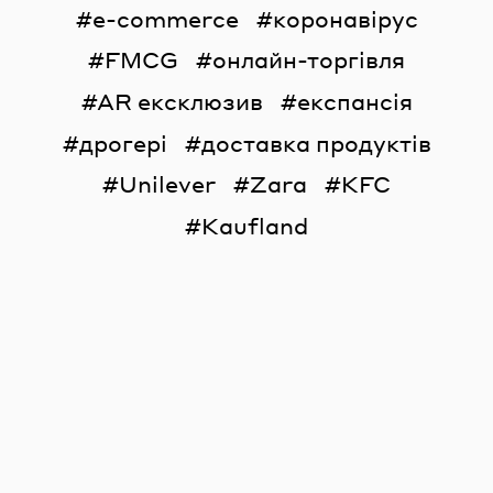
e-commerce
коронавірус
FMCG
онлайн-торгівля
AR ексклюзив
експансія
дрогері
доставка продуктів
Unilever
Zara
KFC
Kaufland