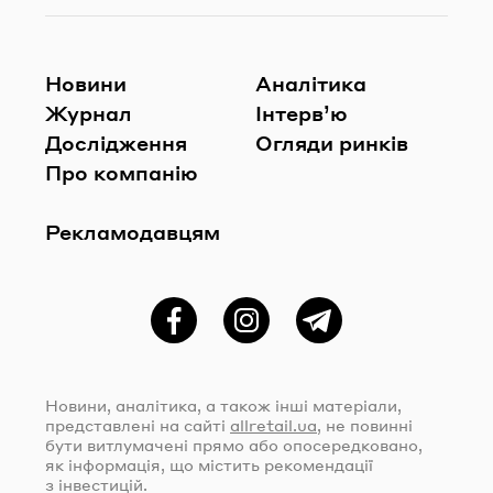
Новини
Аналітика
Журнал
Інтерв’ю
Дослідження
Огляди ринків
Про компанію
Рекламодавцям
Фейсбук
Instagram
Telegram
Новини, аналітика, а також інші матеріали,
представлені на сайті
allretail.ua
, не повинні
бути витлумачені прямо або опосередковано,
як інформація, що містить рекомендації
з інвестицій.