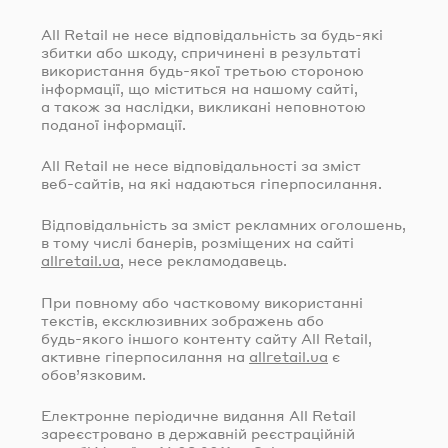
All Retail не несе відповідальність за
будь-які
збитки або шкоду, спричинені в результаті
використання
будь-якої
третьою стороною
інформації, що міститься на нашому сайті,
а також за наслідки, викликані неповнотою
поданої інформації.
All Retail не несе відповідальності за зміст
веб-сайтів
, на які надаються гіперпосилання.
Відповідальність за зміст рекламних оголошень,
в тому числі банерів, розміщених на сайті
allretail.ua
, несе рекламодавець.
При повному або частковому використанні
текстів, ексклюзивних зображень або
будь-якого
іншого контенту сайту All Retail,
активне гіперпосилання на
allretail.ua
є
обов’язковим.
Електронне періодичне видання All Retail
зареєстровано в державній реєстраційній