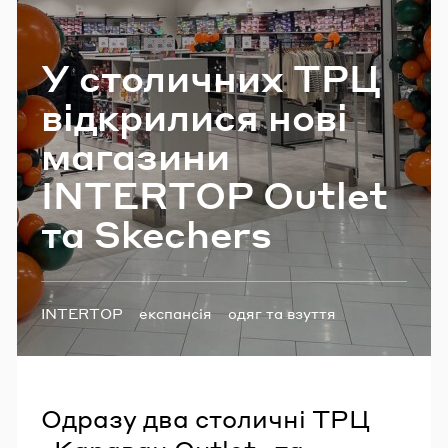
Email
У сто­ли­чних ТРЦ
від­кри­ли­ся нові
Пароль
ма­га­зи­ни
Забули пароль?
INTERTOP Outlet
та Skechers
УВІЙТИ
Теги:
INTERTOP
експансія
одяг та взуття
новини ТРЦ
Одразу два столичні ТРЦ