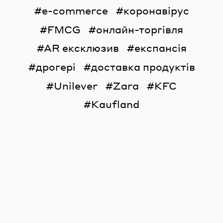
e-commerce
коронавірус
FMCG
онлайн-торгівля
AR ексклюзив
експансія
дрогері
доставка продуктів
Unilever
Zara
KFC
Kaufland