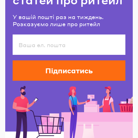
У вашій пошті раз на тиждень.
Розказуємо лише про ритейл
Підписатись