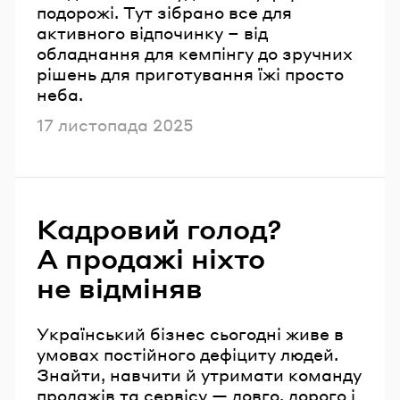
подорожі. Тут зібрано все для
активного відпочинку – від
обладнання для кемпінгу до зручних
рішень для приготування їжі просто
неба.
Опубліковано
17 листопада 2025
Кадровий голод?
А продажі ніхто
не відміняв
Український бізнес сьогодні живе в
умовах постійного дефіциту людей.
Знайти, навчити й утримати команду
продажів та сервісу — довго, дорого і