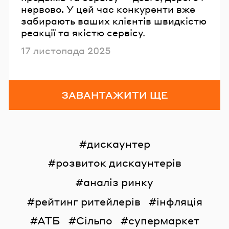
нервово. У цей час конкуренти вже
забирають ваших клієнтів швидкістю
реакції та якістю сервісу.
Опубліковано
17 листопада 2025
ЗАВАНТАЖИТИ ЩЕ
дискаунтер
розвиток дискаунтерів
аналіз ринку
рейтинг ритейлерів
інфляція
АТБ
Сільпо
супермаркет