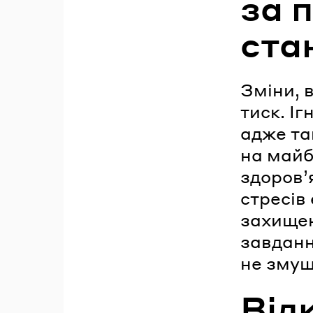
за 
ста
Зміни, 
тиск. І
адже та
на майб
здоров’я
стресів
захищен
завданн
не змуш
Від