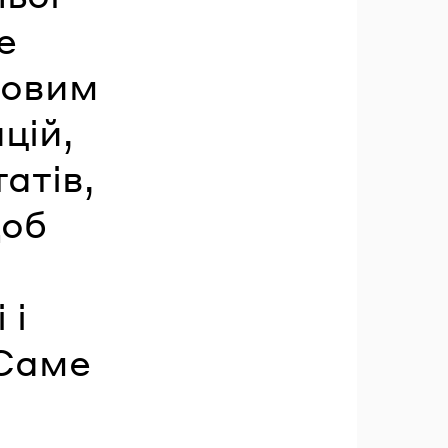
е
зовим
цій,
атів,
щоб
 і
 Саме