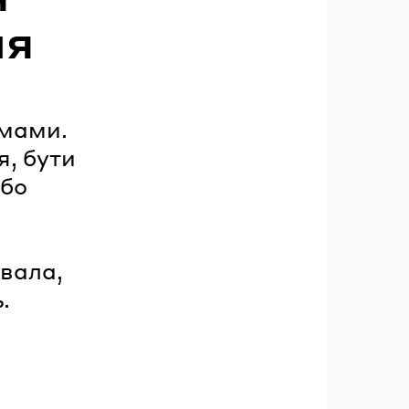
ня
емами.
я, бути
або
вала,
.