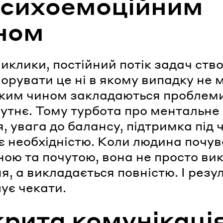
психоемоційним
ном
виклики, постійний потік задач ст
гнорувати це ні в якому випадку не 
ким чином закладаються проблем
утнє. Тому турбота про ментальне
, увага до балансу, підтримка під 
 є необхідністю. Коли людина почу
ою та почутою, вона не просто ви
я, а викладається повністю. І резу
ує чекати.
крита комунікаці