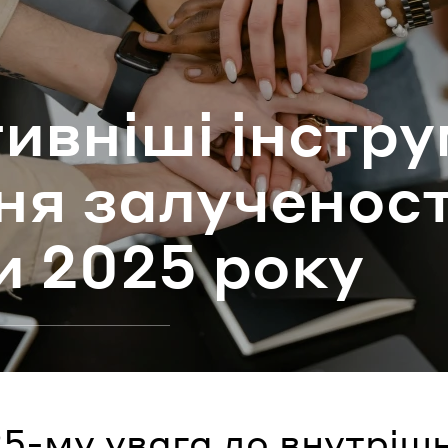
ароль
ив­ні­ші ін­стру
Забули паро
­ня за­лу­че­но­
УВІЙТИ
ди 2025 року
5-му увага до внутрішн