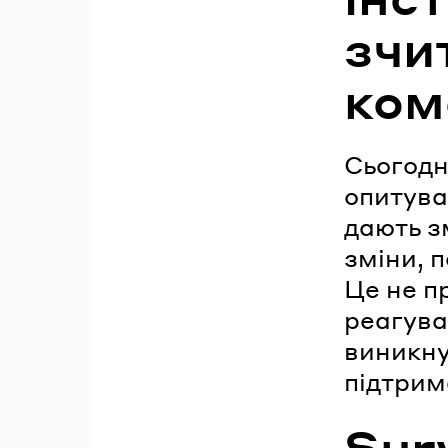
зчи
ком
Сьогодн
опитува
дають з
зміни, 
Це не п
реагува
виникну
підтрим
Sur