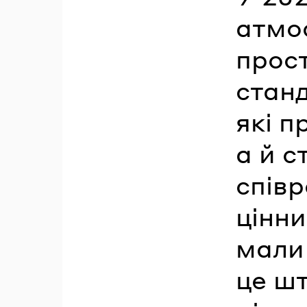
атмо
прос
станд
які п
а й с
спів
цінни
мали 
це ш