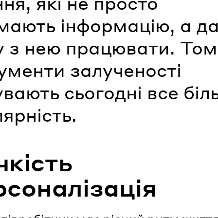
ня, які не просто
мають інформацію, а д
у з нею працювати. Том
ументи залученості
вають сьогодні все біл
ярність.
чкість
ерсоналізація