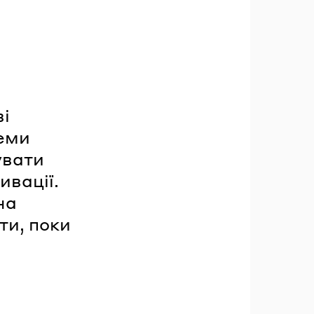
ві
теми
увати
ивації.
на
ти, поки