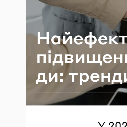
П
Най­ефе­кт
під­ви­ще­н
ди: трен­
У 202