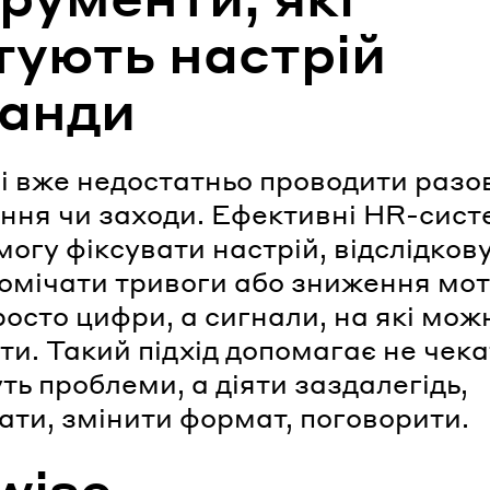
тують настрій
анди
і вже недостатньо проводити разо
ння чи заходи. Ефективні HR-сис
могу фіксувати настрій, відслідков
помічати тривоги або зниження мот
росто цифри, а сигнали, на які мож
ти. Такий підхід допомагає не чека
ть проблеми, а діяти заздалегідь,
ати, змінити формат, поговорити.
wise