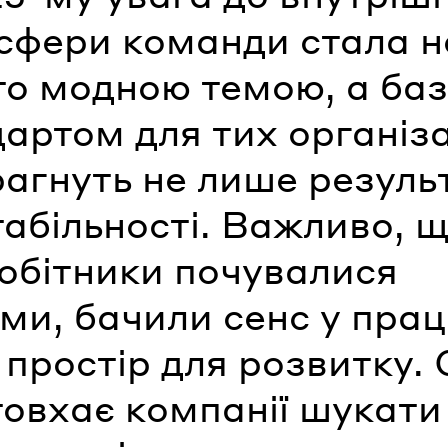
сфери команди стала н
то модною темою, а ба
артом для тих організа
рагнуть не лише результ
табільності. Важливо, 
робітники почувалися
ми, бачили сенс у праці
простір для розвитку.
товхає компанії шукати