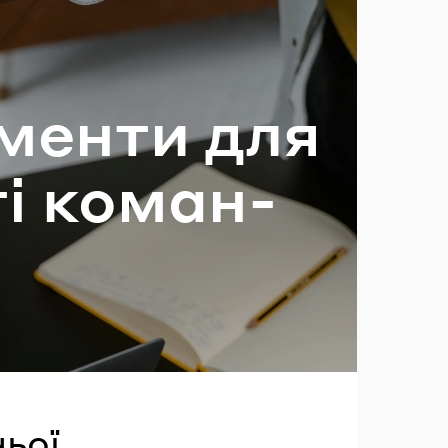
­мен­ти для
ль?
сті ко­ман­
ьої