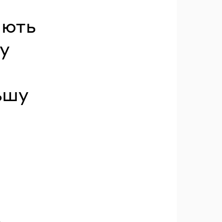
ають
у
ьшу