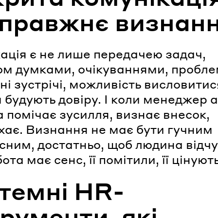
справжнє визнан
ація є не лише передачею задач,
ом думками, очікуваннями, пробл
ні зустрічі, можливість висловитис
 будують довіру. І коли менеджер 
 помічає зусилля, визнає внесок,
хає. Визнання не має бути гучним
сним, достатньо, щоб людина відчу
бота має сенс, її помітили, її цінують
темні HR-
трументи, які