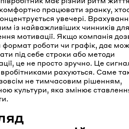
півробітник має різний ритм життя
комфортно працювати зранку, хто
онцентрується увечері. Врахуванн
ним із найважливіших чинників дл
ння мотивації. Якщо компанія доз
 формат роботи чи графік, дає мож
ати під себе строки або методи
ції, це не просто зручно. Це сигна
півробітниками рахуються. Саме та
є зовсім не тимчасовим рішенням,
ною культури, яка змінює ставленн
ти.
ляд