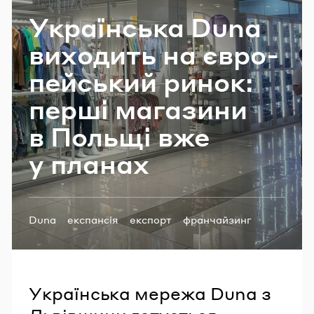
Email
Укра­їн­ська Duna
ви­хо­дить на єв­ро­
пей­ський ринок:
Пароль
перші ма­га­зи­ни
Забули пароль?
в Поль­щі вже
у пла­нах
УВІЙТИ
Теги:
Duna
експансія
експорт
франчайзинг
франшиза
Українська мережа Duna з