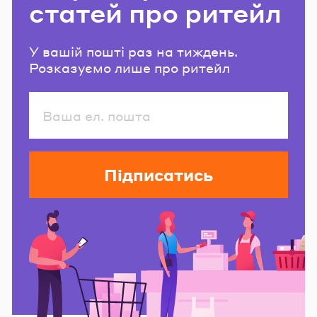
статей про ритейл
У вашій пошті раз на тиждень.
Розказуємо лише про ритейл
Підписатись