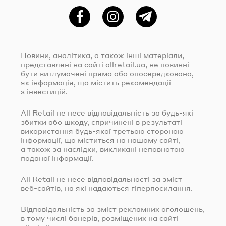
Фейсбук
Instagram
Telegram
Новини, аналітика, а також інші матеріали,
представлені на сайті
allretail.ua
, не повинні
бути витлумачені прямо або опосередковано,
як інформація, що містить рекомендації
з інвестицій.
All Retail не несе відповідальність за
будь-які
збитки або шкоду, спричинені в результаті
використання
будь-якої
третьою стороною
інформації, що міститься на нашому сайті,
а також за наслідки, викликані неповнотою
поданої інформації.
All Retail не несе відповідальності за зміст
веб-сайтів
, на які надаються гіперпосилання.
Відповідальність за зміст рекламних оголошень,
в тому числі банерів, розміщених на сайті