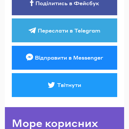
Поділитись в Фейсбук
Переслати в Telegram
Відправити в Messenger
Твітнути
Море корисних