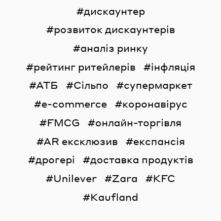
дискаунтер
розвиток дискаунтерів
аналіз ринку
рейтинг ритейлерів
інфляція
АТБ
Сільпо
супермаркет
e-commerce
коронавірус
FMCG
онлайн-торгівля
AR ексклюзив
експансія
дрогері
доставка продуктів
Unilever
Zara
KFC
Kaufland