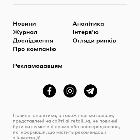
Новини
Аналітика
Журнал
Інтерв’ю
Дослідження
Огляди ринків
Про компанію
Рекламодавцям
Фейсбук
Instagram
Telegram
Новини, аналітика, а також інші матеріали,
представлені на сайті
allretail.ua
, не повинні
бути витлумачені прямо або опосередковано,
як інформація, що містить рекомендації
з інвестицій.