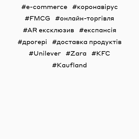
e-commerce
коронавірус
FMCG
онлайн-торгівля
AR ексклюзив
експансія
дрогері
доставка продуктів
Unilever
Zara
KFC
Kaufland