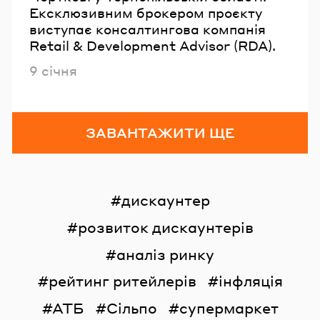
Ексклюзивним брокером проєкту
виступає консалтингова компанія
Retail & Development Advisor (RDA).
Опубліковано
9 січня
ЗАВАНТАЖИТИ ЩЕ
дискаунтер
розвиток дискаунтерів
аналіз ринку
рейтинг ритейлерів
інфляція
АТБ
Сільпо
супермаркет