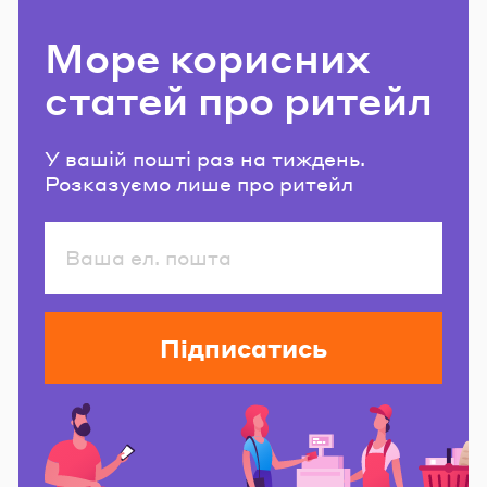
Море корисних
статей про ритейл
У вашій пошті раз на тиждень.
Розказуємо лише про ритейл
Підписатись