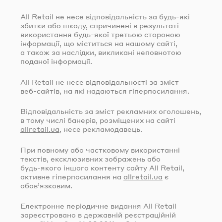
All Retail не несе відповідальність за
будь-які
збитки або шкоду, спричинені в результаті
використання
будь-якої
третьою стороною
інформації, що міститься на нашому сайті,
а також за наслідки, викликані неповнотою
поданої інформації.
All Retail не несе відповідальності за зміст
веб-сайтів
, на які надаються гіперпосилання.
Відповідальність за зміст рекламних оголошень,
в тому числі банерів, розміщених на сайті
allretail.ua
, несе рекламодавець.
При повному або частковому використанні
текстів, ексклюзивних зображень або
будь-якого
іншого контенту сайту All Retail,
активне гіперпосилання на
allretail.ua
є
обов’язковим.
Електронне періодичне видання All Retail
зареєстровано в державній реєстраційній