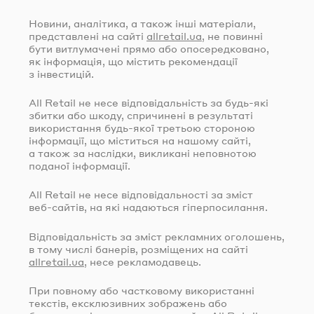
Новини, аналітика, а також інші матеріали,
представлені на сайті
allretail.ua
, не повинні
бути витлумачені прямо або опосередковано,
як інформація, що містить рекомендації
з інвестицій.
All Retail не несе відповідальність за
будь-які
збитки або шкоду, спричинені в результаті
використання
будь-якої
третьою стороною
інформації, що міститься на нашому сайті,
а також за наслідки, викликані неповнотою
поданої інформації.
All Retail не несе відповідальності за зміст
веб-сайтів
, на які надаються гіперпосилання.
Відповідальність за зміст рекламних оголошень,
в тому числі банерів, розміщених на сайті
allretail.ua
, несе рекламодавець.
При повному або частковому використанні
текстів, ексклюзивних зображень або