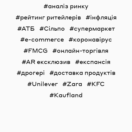
аналіз ринку
рейтинг ритейлерів
інфляція
АТБ
Сільпо
супермаркет
e-commerce
коронавірус
FMCG
онлайн-торгівля
AR ексклюзив
експансія
дрогері
доставка продуктів
Unilever
Zara
KFC
Kaufland