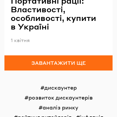
Портативні рації:
Властивості,
особливості, купити
в Україні
Опубліковано
1 квітня
ЗАВАНТАЖИТИ ЩЕ
дискаунтер
розвиток дискаунтерів
аналіз ринку