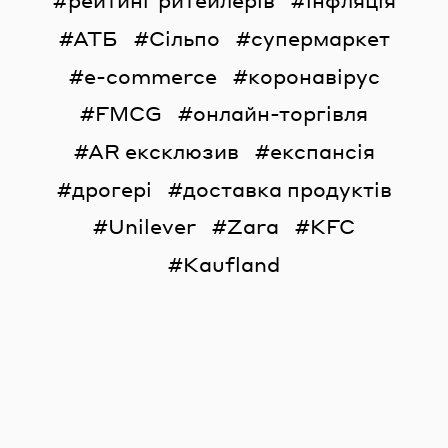
рейтинг ритейлерів
інфляція
АТБ
Сільпо
супермаркет
e-commerce
коронавірус
FMCG
онлайн-торгівля
AR ексклюзив
експансія
дрогері
доставка продуктів
Unilever
Zara
KFC
Kaufland