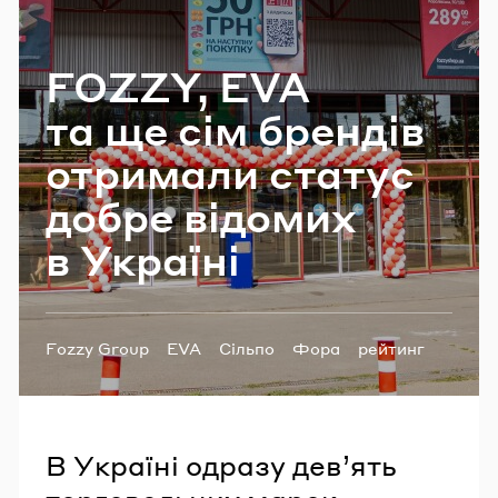
Email
FOZZY, EVA
та ще сім брен­дів
Пароль
отри­ма­ли ста­тус
Забули пароль?
добре ві­до­мих
в Укра­ї­ні
УВІЙТИ
Теги:
Fozzy Group
EVA
Сільпо
Фора
рейтинг
рейтинг ритейлерів
В Україні одразу дев’ять