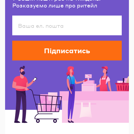
Розказуємо лише про ритейл
Підписатись
Читайте також