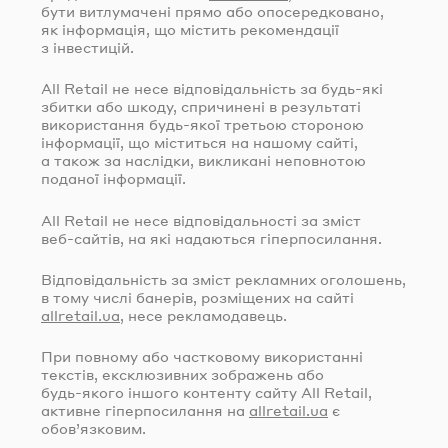
бути витлумачені прямо або опосередковано,
як інформація, що містить рекомендації
з інвестицій.
All Retail не несе відповідальність за
будь-які
збитки або шкоду, спричинені в результаті
використання
будь-якої
третьою стороною
інформації, що міститься на нашому сайті,
а також за наслідки, викликані неповнотою
поданої інформації.
All Retail не несе відповідальності за зміст
веб-сайтів
, на які надаються гіперпосилання.
Відповідальність за зміст рекламних оголошень,
в тому числі банерів, розміщених на сайті
allretail.ua
, несе рекламодавець.
При повному або частковому використанні
текстів, ексклюзивних зображень або
будь-якого
іншого контенту сайту All Retail,
активне гіперпосилання на
allretail.ua
є
обов’язковим.