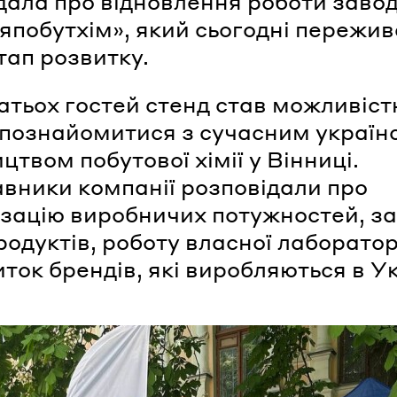
дала про відновлення роботи заво
япобутхім», який сьогодні пережив
тап розвитку.
атьох гостей стенд став можливіс
познайомитися з сучасним україн
цтвом побутової хімії у Вінниці.
вники компанії розповідали про
зацію виробничих потужностей, з
родуктів, роботу власної лаборатор
ток брендів, які виробляються в Ук