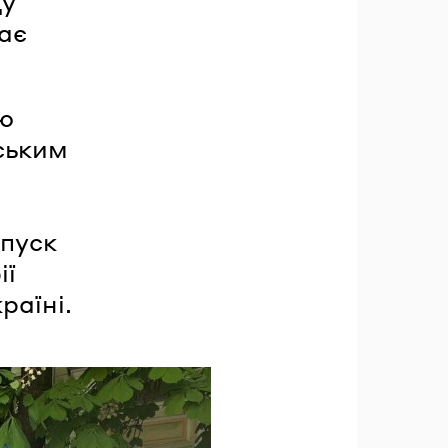
ду
ає
тю
ським
апуск
ії
раїні.