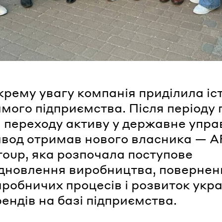
рему увагу компанія приділила іст
амого підприємства. Після періоду
а переходу активу у державне упра
авод отримав нового власника — 
roup, яка розпочала поступове
ідновлення виробництва, повернен
иробничих процесів і розвиток укра
ендів на базі підприємства.