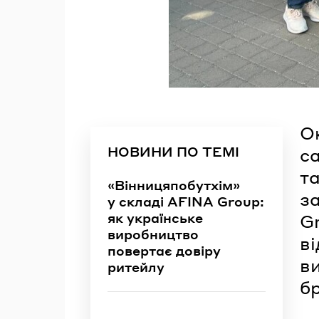
Ок
НОВИНИ ПО ТЕМІ
с
т
«Вінницяпобутхім»
з
у складі AFINA Group:
як українське
G
виробництво
в
повертає довіру
в
ритейлу
бр