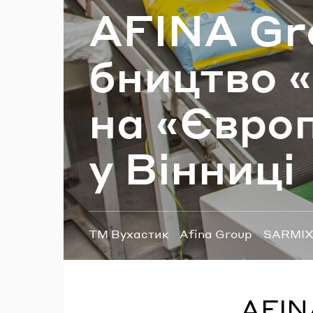
AFINA Gro
П
бни­цтво «
на «Єв­ро
у Він­ни­ці
Теги:
ТМ Вухастик
Afina Group
SARMI
AFIN