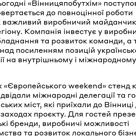
ьогодні «Вінницяпобутхім» поступо
овертається до повноцінної роботи
к важливий виробничий майданчи
гіону. Компанія інвестує у виробн
бладнання та розвиток команди, а
над посиленням позицій українськ
ії на внутрішньому і міжнародном
 «Європейського weekend» стенд к
ідвідали міжнародні делегації та г
ьких міст, які приїхали до Вінниці
у заходах проєкту. Для гостей през
ькі бренди, виробничі можливості
мства та розвиток локального бізне