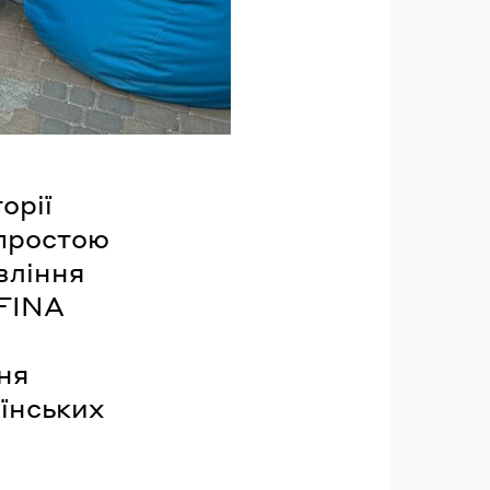
орії
 простою
вління
AFINA
ня
їнських