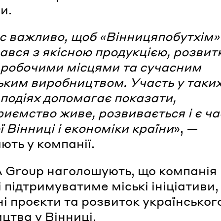
и.
с важливо, щоб «Вінницяпобутхім»
ався з якісною продукцією, розвит
робочими місцями та сучасним
ьким виробництвом. Участь у таки
 подіях допомагає показати,
риємство живе, розвивається і є ч
ї Вінниці і економіки країни
», —
ють у компанії.
 Group наголошують, що компанія
і підтримуватиме міські ініціативи,
ні проєкти та розвиток українськог
цтва у Вінниці.