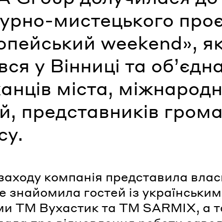
турно-мистецького про
опейський weekend», я
вся у Вінниці та об’єдн
анців міста, міжнарод
й, представників грома
су.
 заходу компанія представила вла
де знайомила гостей із українськи
и ТМ Вухастик та ТМ SARMIX, а 