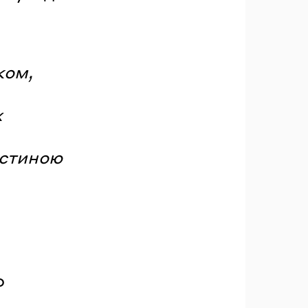
ком,
х
астиною
о