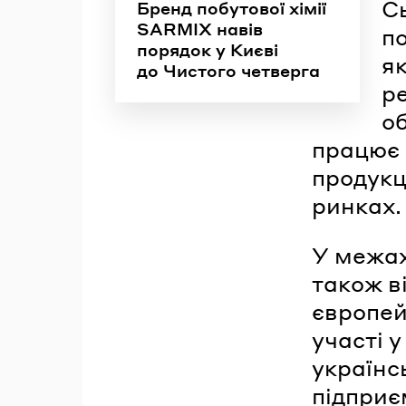
С
Бренд побутової хімії
SARMIX навів
п
порядок у Києві
я
до Чистого четверга
ре
о
працює 
продукц
ринках.
У межах
також в
європейс
участі 
українс
підприє