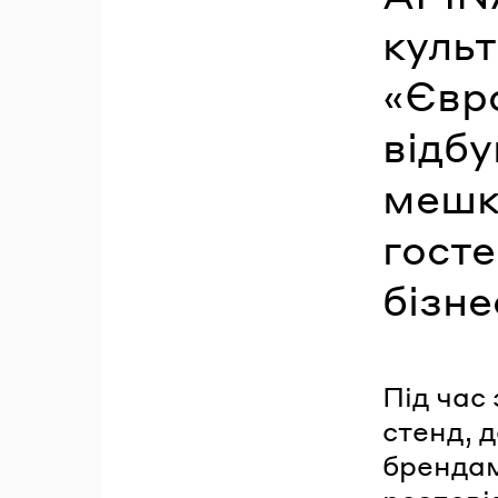
куль
«Євр
відбу
мешк
госте
бізне
Під час
стенд, 
брендам