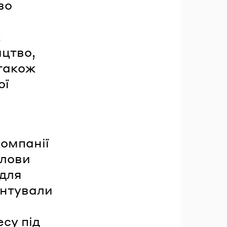
во
к
ицтво,
 також
ої
у
омпанії
олови
 для
ентували
су під