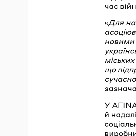
час війн
«
Для на
асоціюв
новими 
українс
міських
що підп
сучасно
зазнача
У AFINA
й надал
соціаль
виробни