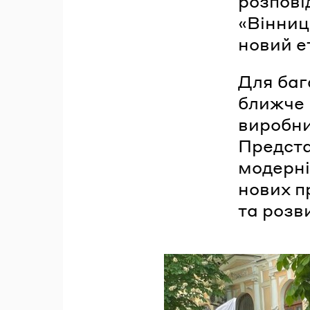
розпові
«Вінниц
новий е
Для баг
ближче 
виробни
Предста
модерні
нових п
та розви