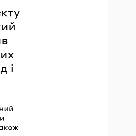
єкту
кий
ав
них
д і
сний
ми
також