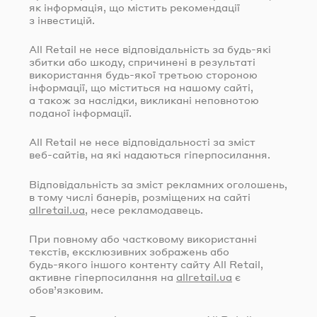
як інформація, що містить рекомендації
з інвестицій.
All Retail не несе відповідальність за
будь-які
збитки або шкоду, спричинені в результаті
використання
будь-якої
третьою стороною
інформації, що міститься на нашому сайті,
а також за наслідки, викликані неповнотою
поданої інформації.
All Retail не несе відповідальності за зміст
веб-сайтів
, на які надаються гіперпосилання.
Відповідальність за зміст рекламних оголошень,
в тому числі банерів, розміщених на сайті
allretail.ua
, несе рекламодавець.
При повному або частковому використанні
текстів, ексклюзивних зображень або
будь-якого
іншого контенту сайту All Retail,
активне гіперпосилання на
allretail.ua
є
обов’язковим.