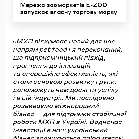
Мережа зоомаркетів E-ZOO
запускає власну торгову марку
«
МХП відкриває новий для нас
напрям pet food і я переконаний,
що підприємницький підхід,
прагнення до інновацій
та операційна ефективність, які
стали основою розвитку групи,
допоможуть нам досягти успіху
і в цій індустрії. Ми послідовно
розвиваємо міжнародний
бізнес
—
для підтримки стабільної
роботи МХП в Україні. Водночас
інвестиції в наш український
бізнес залишаються пріоритетом.