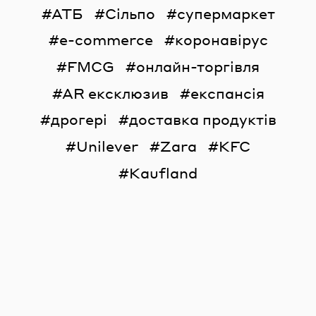
АТБ
Сільпо
супермаркет
e-commerce
коронавірус
FMCG
онлайн-торгівля
AR ексклюзив
експансія
дрогері
доставка продуктів
Unilever
Zara
KFC
Kaufland