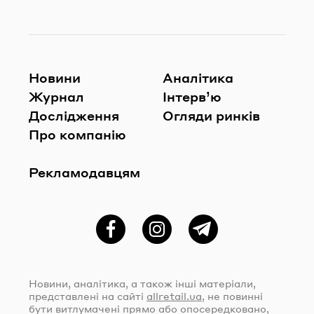
Новини
Аналітика
Журнал
Інтерв’ю
Дослідження
Огляди ринків
Про компанію
Рекламодавцям
Фейсбук
Instagram
Telegram
Новини, аналітика, а також інші матеріали,
представлені на сайті
allretail.ua
, не повинні
бути витлумачені прямо або опосередковано,