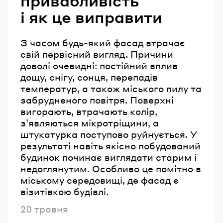
привабливість
і як це виправити
З часом будь-який фасад втрачає
свій первісний вигляд. Причини
доволі очевидні: постійний вплив
дощу, снігу, сонця, перепадів
температур, а також міського пилу та
забрудненого повітря. Поверхні
вигорають, втрачають колір,
з’являються мікротріщини, а
штукатурка поступово руйнується. У
результаті навіть якісно побудований
будинок починає виглядати старим і
недоглянутим. Особливо це помітно в
міському середовищі, де фасад є
візитівкою будівлі.
Опубліковано
20 травня