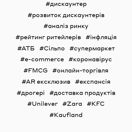
дискаунтер
розвиток дискаунтерів
аналіз ринку
рейтинг ритейлерів
інфляція
АТБ
Сільпо
супермаркет
e-commerce
коронавірус
FMCG
онлайн-торгівля
AR ексклюзив
експансія
дрогері
доставка продуктів
Unilever
Zara
KFC
Kaufland