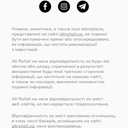
Фейсбук
Instagram
Telegram
Новини, аналітика, а також інші матеріали,
представлені на сайті
allretail.ua
, не повинні
бути витлумачені прямо або опосередковано,
як інформація, що містить рекомендації
з інвестицій.
All Retail не несе відповідальність за
будь-які
збитки або шкоду, спричинені в результаті
використання
будь-якої
третьою стороною
інформації, що міститься на нашому сайті,
а також за наслідки, викликані неповнотою
поданої інформації.
All Retail не несе відповідальності за зміст
веб-сайтів
, на які надаються гіперпосилання.
Відповідальність за зміст рекламних оголошень,
в тому числі банерів, розміщених на сайті
allretail.ua
, несе рекламодавець.