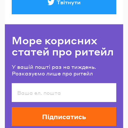
Твітнути
Море корисних
статей про ритейл
У вашій пошті раз на тиждень.
Розказуємо лише про ритейл
Підписатись